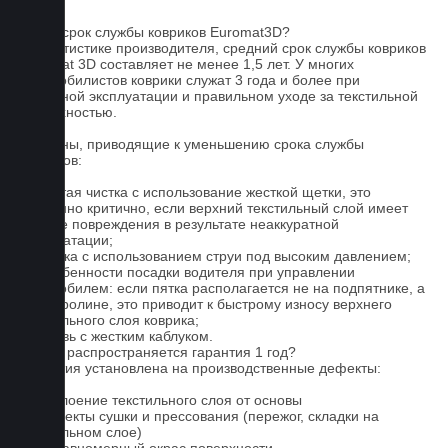
FAQ
Какой срок службы ковриков Euromat3D?
По статистике производителя, средний срок службы ковриков
Euromat 3D составляет не менее 1,5 лет. У многих
автомобилистов коврики служат 3 года и более при
бережной эксплуатации и правильном уходе за текстильной
поверхностью.
Причины, приводящие к уменьшению срока службы
ковриков:
1. Частая чистка с использование жесткой щетки, это
особенно критично, если верхний текстильный слой имеет
мелкие повреждения в результате неаккуратной
эксплуатации;
2. Мойка с использованием струи под высоким давлением;
3. Особенности посадки водителя при управлении
автомобилем: если пятка располагается не на подпятнике, а
на ковролине, это приводит к быстрому износу верхнего
текстильного слоя коврика;
4. Обувь с жестким каблуком.
На что распространяется гарантия 1 год?
Гарантия установлена на производственные дефекты:
1. Отслоение текстильного слоя от основы
2. Дефекты сушки и прессования (пережог, складки на
текстильном слое)