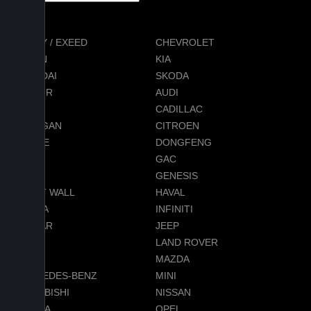
CHERY / EXEED
CHEVROLET
RAVON
KIA
HYUNDAI
SKODA
JETOUR
AUDI
BMW
CADILLAC
CHANGAN
CITROEN
DODGE
DONGFENG
FORD
GAC
GEELY
GENESIS
GREAT WALL
HAVAL
HONDA
INFINITI
JAGUAR
JEEP
LADA
LAND ROVER
LEXUS
MAZDA
MERCEDES-BENZ
MINI
MITSUBISHI
NISSAN
OMODA
OPEL