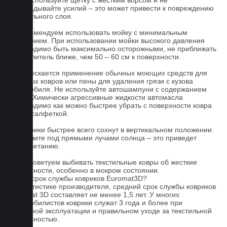
1.Не используйте щетку с жестким ворсом и не
прикладывайте усилий – это может привести к повреждению
текстильного слоя.
2. Рекомендуем использовать мойку с минимальным
давлением. При использовании мойки высокого давления
необходимо быть максимально осторожными, не приближать
распылитель ближе, чем 50 – 60 см к поверхности.
3. Допускается применение обычных моющих средств для
бытовых ковров или пены для удаления грязи с кузова
автомобиля. Не используйте автошампуни с содержанием
воска! Химически агрессивные жидкости автомасла
необходимо как можно быстрее убрать с поверхности ковра
сухой салфеткой.
4. Коврики быстрее всего сохнут в вертикальном положении.
Не сушите под прямыми лучами солнца – это приведет
к выцветанию.
5. Не советуем выбивать текстильные ковры об жесткие
поверхности, особенно в мокром состоянии.
Какой срок службы ковриков Euromat3D?
По статистике производителя, средний срок службы ковриков
Euromat 3D составляет не менее 1,5 лет. У многих
автомобилистов коврики служат 3 года и более при
бережной эксплуатации и правильном уходе за текстильной
поверхностью.