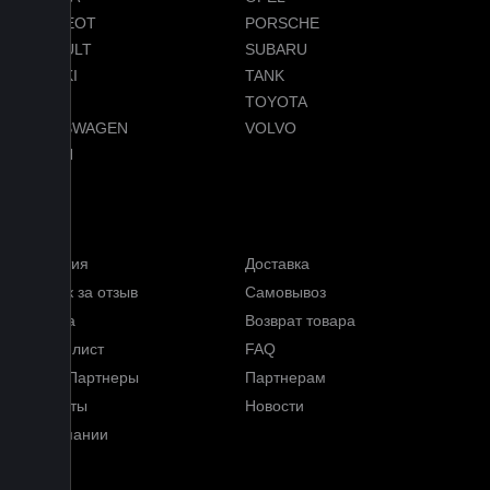
PEUGEOT
PORSCHE
RENAULT
SUBARU
SUZUKI
TANK
TESLA
TOYOTA
VOLKSWAGEN
VOLVO
VOYAH
Услуги
Гарантия
Доставка
Кэшбэк за отзыв
Самовывоз
Оплата
Возврат товара
Прайс-лист
FAQ
Наши Партнеры
Партнерам
Контакты
Новости
О компании