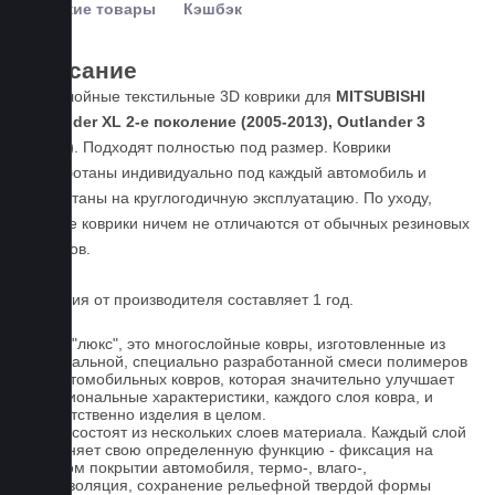
Похожие товары
Кэшбэк
Описание
Пятислойные текстильные 3D коврики для
MITSUBISHI
Outlander XL 2-е поколение (2005-2013), Outlander 3
(2012-)
. Подходят полностью под размер. Коврики
разработаны индивидуально под каждый автомобиль и
рассчитаны на круглогодичную эксплуатацию. По уходу,
данные коврики ничем не отличаются от обычных резиновых
ковриков.
Гарантия от производителя составляет 1 год.
Ковры "люкс", это многослойные ковры, изготовленные из
оригинальной, специально разработанной смеси полимеров
для автомобильных ковров, которая значительно улучшает
функциональные характеристики, каждого слоя ковра, и
соответственно изделия в целом.
Ковры состоят из нескольких слоев материала. Каждый слой
выполняет свою определенную функцию - фиксация на
штатном покрытии автомобиля, термо-, влаго-,
звукоизоляция, сохранение рельефной твердой формы