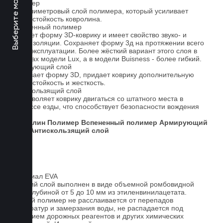
Выберите марку авто
Полимер
1-миллиметровый слой полимера, который усиливает
износостойкость ковролина.
Вспененный полимер
Придает форму 3D-коврику и имеет свойство звуко- и
теплоизоляции. Сохраняет форму 3д на протяжении всего
срока эксплуатации. Более жёсткий вариант этого слоя в
ковриках модели Lux, а в модели Buisness - более гибкий.
Армирующий слой
Усиливает форму 3D, придает коврику дополнительную
износостойкость и жесткость.
Антискользящий слой
Не позволяет коврику двигаться со штатного места в
процессе езды, что способствует безопасности вождения
авто.
Ковролин
Полимер
Вспененный полимер
Армирующий
слой
Антискользящий слой
Материал EVA
Верхний слой выполнен в виде объемной ромбовидной
сетки глубиной от 5 до 10 мм из этиленвинилацетата.
Данный полимер не расслаивается от перепадов
температур и замерзания воды, не распадается под
действием дорожных реагентов и других химических