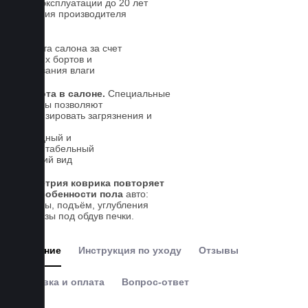
Срок эксплуатации до 20 лет
Гарантия производителя
5 лет.
Чистота салона за счет
высоких бортов и
впитывания влаги
Чистота в салоне.
Специальные
выступы позволяют
локализировать загрязнения и
влагу
Солидный и
презентабельный
внешний вид
Геометрия коврика повторяет
все особенности пола
авто:
выступы, подъём, углубления
и вырезы под обдув печки.
Описание
Инструкция по уходу
Отзывы
Доставка и оплата
Вопрос-ответ