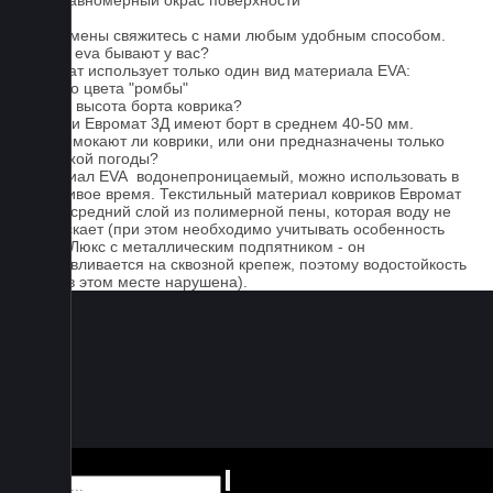
3. Неравномерный окрас поверхности
Для замены свяжитесь с нами любым удобным способом.
Серые eva бывают у вас?
Евромат использует только один вид материала EVA:
черного цвета "ромбы"
Какова высота борта коврика?
Коврики Евромат 3Д имеют борт в среднем 40-50 мм.
Не промокают ли коврики, или они предназначены только
для сухой погоды?
Материал EVA водонепроницаемый, можно использовать в
дождливое время. Текстильный материал ковриков Евромат
имеет средний слой из полимерной пены, которая воду не
пропускает (при этом необходимо учитывать особенность
серии Люкс с металлическим подпятником - он
устанавливается на сквозной крепеж, поэтому водостойкость
ковра в этом месте нарушена).