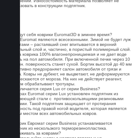
загрязнений. Износостойкость материала позволяет не
использовать в конструкции подпятник.
FAQ
Как ведут себя коврики Euromat3D в зимнее время?
Ковры Euromat являются всесезонными. Зимой не будет луж
под ногами – растаявший снег впитывается в верхний
текстильный слой и, частично, в пористый полимерный слой.
Основа коврика 100% влагонепроницаемая и не дает воде
попасть на пол автомобиля. При включенной печке через 10
- 15 мин. поверхность станет сухой. Бортик высотой до 40 мм
эффективно предохраняет салон автомобиля от грязи и
мусора. Ковры не дубеют, не выцветают, не деформируются
и не трескаются от мороза. На них не действует реагент,
которым обрабатывают тротуары.
Чем отличается серия Lux от серии Business?
На коврах Euromat серии Lux установлен подпятник из
нержавеющей стали с противоскользящими резиновыми
вставками. Такой подпятник защищает от протирания
поверхность под правой ногой водителя, которая является
слабым местом всех автомобильных ковров.
На коврик Евромат серии Business устанавливается
подпятник из нескользкого терморезинопластика.
Как ухаживать за коврами?