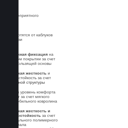
чистой
Нет неприятного
запаха
Не портятся от каблуков
на обуви
Надежная фиксация
на
штатном покрытии за счет
антискользящей основы
Высокая жесткость
и
износостойкость за счет
5-слойной структуры
Новый уровень комфорта
для ног за счет мягкого
автомобильного ковролина
Высокая жесткость и
износостойкость
за счет
специального полимерного
материала