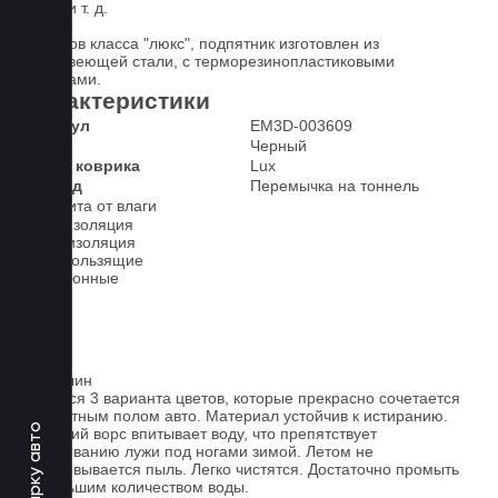
ковра и т. д.
У ковров класса "люкс", подпятник изготовлен из
нержавеющей стали, с терморезинопластиковыми
вставками.
Характеристики
Артикул
EM3D-003609
Цвет
Черный
Класс коврика
Lux
2-й ряд
Перемычка на тоннель
Защита от влаги
Шумоизоляция
Теплоизоляция
Антискользящие
Всесезонные
Ковролин
Имеется 3 варианта цветов, которые прекрасно сочетается
со штатным полом авто. Материал устойчив к истиранию.
Короткий ворс впитывает воду, что препятствует
образованию лужи под ногами зимой. Летом не
образовывается пыль. Легко чистятся. Достаточно промыть
небольшим количеством воды.