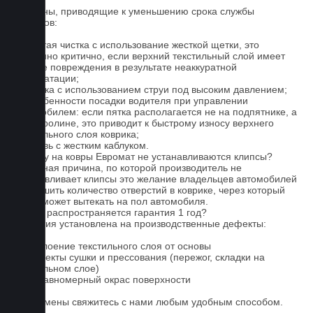
Причины, приводящие к уменьшению срока службы
ковриков:
1. Частая чистка с использование жесткой щетки, это
особенно критично, если верхний текстильный слой имеет
мелкие повреждения в результате неаккуратной
эксплуатации;
2. Мойка с использованием струи под высоким давлением;
3. Особенности посадки водителя при управлении
автомобилем: если пятка располагается не на подпятнике, а
на ковролине, это приводит к быстрому износу верхнего
текстильного слоя коврика;
4. Обувь с жестким каблуком.
Почему на ковры Евромат не устанавливаются клипсы?
Основная причина, по которой производитель не
устанавливает клипсы это желание владельцев автомобилей
уменьшить количество отверстий в коврике, через который
влага может вытекать на пол автомобиля.
На что распространяется гарантия 1 год?
Гарантия установлена на производственные дефекты:
1. Отслоение текстильного слоя от основы
2. Дефекты сушки и прессования (пережог, складки на
текстильном слое)
3. Неравномерный окрас поверхности
Для замены свяжитесь с нами любым удобным способом.