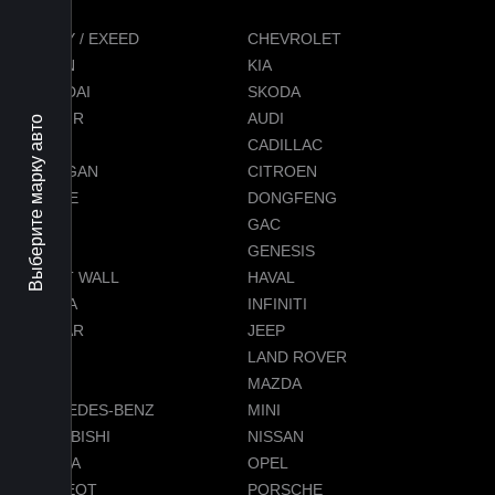
CHERY / EXEED
CHEVROLET
RAVON
KIA
HYUNDAI
SKODA
JETOUR
AUDI
Выберите марку авто
BMW
CADILLAC
CHANGAN
CITROEN
DODGE
DONGFENG
FORD
GAC
GEELY
GENESIS
GREAT WALL
HAVAL
HONDA
INFINITI
JAGUAR
JEEP
LADA
LAND ROVER
LEXUS
MAZDA
MERCEDES-BENZ
MINI
MITSUBISHI
NISSAN
OMODA
OPEL
PEUGEOT
PORSCHE