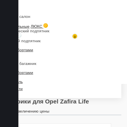
Коврики в салон
Главная
Каталог товаров
Коврики для OPEL
Zafira Life
3D текстильные
ЛЮКС
Металлический подпятник
БИЗНЕС
0
Резиновый подпятник
3D Eva с бортами
Марка
3D Liner
Коврики в багажник
3D Eva с бортами
Модель
3D Текстиль
Найти
Коврики для Opel Zafira Life
По увеличению цены