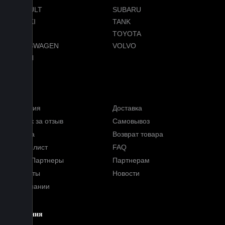
RENAULT
SUBARU
SUZUKI
TANK
TESLA
TOYOTA
VOLKSWAGEN
VOLVO
VOYAH
Услуги
Гарантия
Доставка
Кэшбэк за отзыв
Самовывоз
Оплата
Возврат товара
Прайс-лист
FAQ
Наши Партнеры
Партнерам
Контакты
Новости
О компании
Компания