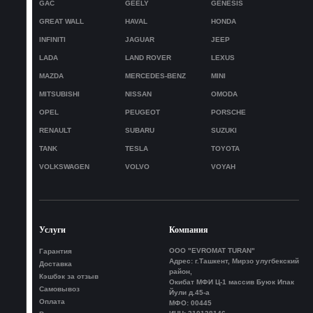
GAC
GEELY
GENESIS
GREAT WALL
HAVAL
HONDA
INFINITI
JAGUAR
JEEP
LADA
LAND ROVER
LEXUS
MAZDA
MERCEDES-BENZ
MINI
MITSUBISHI
NISSAN
OMODA
OPEL
PEUGEOT
PORSCHE
RENAULT
SUBARU
SUZUKI
TANK
TESLA
TOYOTA
VOLKSWAGEN
VOLVO
VOYAH
Услуги
Компания
ООО "EVROMAT TURAN"
Гарантия
Адрес: г.Ташкент, Мирзо улугбекский
Доставка
район,
Кэшбэк за отзыв
Окибат МФИ Ц-1 массив Буюк Ипак
Самовывоз
Йули д.45-а
Оплата
МФО: 00445