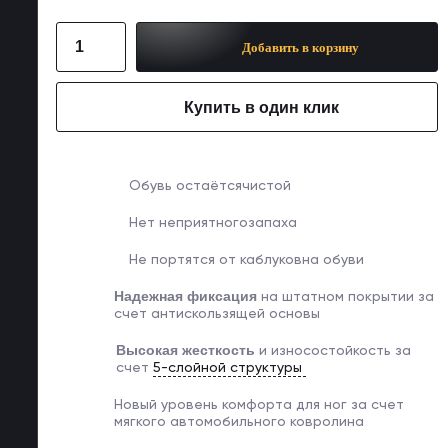
Добавить в корзину
Купить в один клик
Обувь остаётся
чистой
Нет неприятного
запаха
Не портятся от каблуков
на обуви
Надежная фиксация
на
штатном покрытии за
счет
антискользящей основы
Высокая жесткость
и
износостойкость за
счет
5-слойной структуры
Новый уровень комфорта
для ног за счет
мягкого
автомобильного ковролина