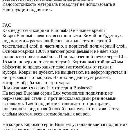
Износостойкость материала позволяет не использовать в
конструкции подпятник.
FAQ
Как ведут себя коврики Euromat3D в зимнее время?
Ковры Euromat являются всесезонными. Зимой не будет луж
под ногами – растаявший снег впитывается в верхний
текстильный слой и, частично, в пористый полимерный слой.
Основа коврика 100% влагонепроницаемая и не дает воде
попасть на пол автомобиля. При включенной печке через 10 -
15 мин. поверхность станет сухой. Бортик высотой до 40 мм
эффективно предохраняет салон автомобиля от грязи и
мусора. Ковры не дубеют, не выцветают, не деформируются и
не трескаются от мороза. На них не действует реагент,
которым обрабатывают тротуары.
Чем отличается серия Lux от серии Business?
На коврах Euromat серии Lux установлен подпятник из
нержавеющей стали с противоскользящими резиновыми
вставками. Такой подпятник защищает от протирания
поверхность под правой ногой водителя, которая является
слабым местом всех автомобильных ковров.
На коврик Евромат серии Business устанавливается подпятник
из нескользкого терморезинопластика.