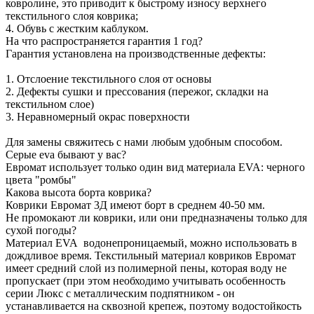
ковролине, это приводит к быстрому износу верхнего
текстильного слоя коврика;
4. Обувь с жестким каблуком.
На что распространяется гарантия 1 год?
Гарантия установлена на производственные дефекты:
1. Отслоение текстильного слоя от основы
2. Дефекты сушки и прессования (пережог, складки на
текстильном слое)
3. Неравномерный окрас поверхности
Для замены свяжитесь с нами любым удобным способом.
Серые eva бывают у вас?
Евромат использует только один вид материала EVA: черного
цвета "ромбы"
Какова высота борта коврика?
Коврики Евромат 3Д имеют борт в среднем 40-50 мм.
Не промокают ли коврики, или они предназначены только для
сухой погоды?
Материал EVA водонепроницаемый, можно использовать в
дождливое время. Текстильный материал ковриков Евромат
имеет средний слой из полимерной пены, которая воду не
пропускает (при этом необходимо учитывать особенность
серии Люкс с металлическим подпятником - он
устанавливается на сквозной крепеж, поэтому водостойкость