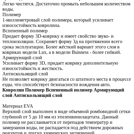
Легко чистятся. Достаточно промыть небольшим количеством
воды.
Полимер
1-миллиметровый слой полимера, который усиливает
износостойкость ковролина.
Вспененный полимер
Придает форму 3D-коврику и имеет свойство звуко- и
теплоизоляции. Сохраняет форму 3д на протяжении всего
срока эксплуатации. Более жёсткий вариант этого слоя в
ковриках модели Lux, а в модели Buisness - более гибкий.
Армирующий слой
Усиливает форму 3D, придает коврику дополнительную
износостойкость и жесткость.
Антискользящий слой
Не позволяет коврику двигаться со штатного места в процессе
езды, что способствует безопасности вождения авто.
Ковролин
Полимер
Вспененный полимер
Армирующий
слой
Антискользящий слой
Материал EVA
Верхний слой выполнен в виде объемной ромбовидной сетки
глубиной от 5 до 10 мм из этиленвинилацетата. Данный
полимер не расслаивается от перепадов температур и
замерзания воды, не распадается под действием дорожных
реагентов и других химических загрязнений.