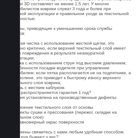
Euromat 3D составляет не менее 1,5 лет. У многих
автомобилистов коврики служат 3 года и более при
бережной эксплуатации и правильном уходе за текстильной
поверхностью.
Причины, приводящие к уменьшению срока службы
ковриков:
1. Частая чистка с использование жесткой щетки, это
особенно критично, если верхний текстильный слой имеет
мелкие повреждения в результате неаккуратной
эксплуатации;
2. Мойка с использованием струи под высоким давлением;
3. Особенности посадки водителя при управлении
автомобилем: если пятка располагается не на подпятнике, а
на ковролине, это приводит к быстрому износу верхнего
текстильного слоя коврика;
4. Обувь с жестким каблуком.
На что распространяется гарантия 1 год?
Гарантия установлена на производственные дефекты:
1. Отслоение текстильного слоя от основы
2. Дефекты сушки и прессования (пережог, складки на
текстильном слое)
3. Неравномерный окрас поверхности
Для замены свяжитесь с нами любым удобным способом.
Серые eva бывают у вас?