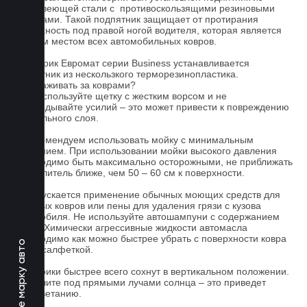
нержавеющей стали с противоскользящими резиновыми
вставками. Такой подпятник защищает от протирания
поверхность под правой ногой водителя, которая является
слабым местом всех автомобильных ковров.
На коврик Евромат серии Business устанавливается
подпятник из нескользкого терморезинопластика.
Как ухаживать за коврами?
1.Не используйте щетку с жестким ворсом и не
прикладывайте усилий – это может привести к повреждению
текстильного слоя.
2. Рекомендуем использовать мойку с минимальным
давлением. При использовании мойки высокого давления
необходимо быть максимально осторожными, не приближать
распылитель ближе, чем 50 – 60 см к поверхности.
3. Допускается применение обычных моющих средств для
бытовых ковров или пены для удаления грязи с кузова
автомобиля. Не используйте автошампуни с содержанием
воска! Химически агрессивные жидкости автомасла
необходимо как можно быстрее убрать с поверхности ковра
Выберите марку авто
сухой салфеткой.
4. Коврики быстрее всего сохнут в вертикальном положении.
Не сушите под прямыми лучами солнца – это приведет
к выцветанию.