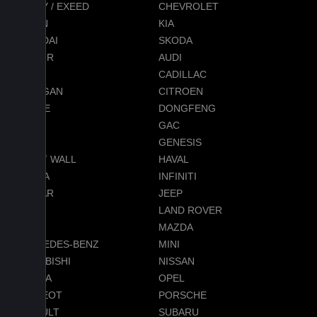
CHERY / EXEED
CHEVROLET
RAVON
KIA
HYUNDAI
SKODA
JETOUR
AUDI
BMW
CADILLAC
CHANGAN
CITROEN
DODGE
DONGFENG
FORD
GAC
GEELY
GENESIS
GREAT WALL
HAVAL
HONDA
INFINITI
JAGUAR
JEEP
LADA
LAND ROVER
LEXUS
MAZDA
MERCEDES-BENZ
MINI
MITSUBISHI
NISSAN
OMODA
OPEL
PEUGEOT
PORSCHE
RENAULT
SUBARU