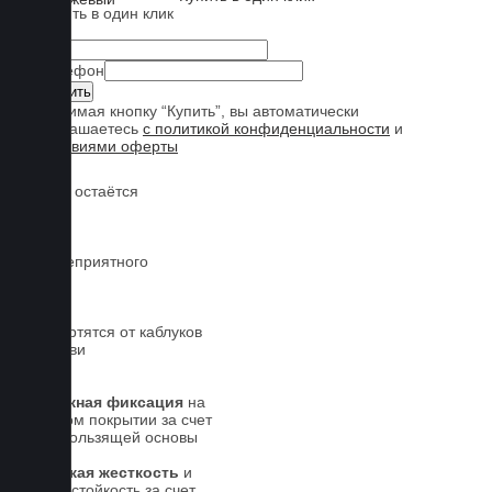
Купить в один клик
Имя
Телефон
Нажимая кнопку “Купить”, вы автоматически
соглашаетесь
с политикой конфиденциальности
и
условиями оферты
Обувь остаётся
чистой
Нет неприятного
запаха
Не портятся от каблуков
на обуви
Надежная фиксация
на
штатном покрытии за счет
антискользящей основы
Высокая жесткость
и
износостойкость за счет