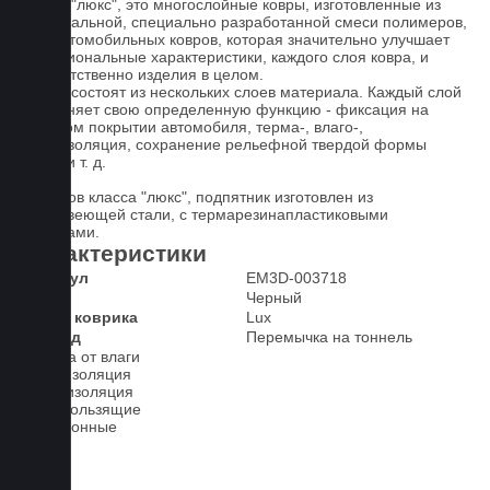
Ковры "люкс", это многослойные ковры, изготовленные из
оригинальной, специально разработанной смеси полимеров,
для автомобильных ковров, которая значительно улучшает
функциональные характеристики, каждого слоя ковра, и
соответственно изделия в целом.
Ковры состоят из нескольких слоев материала. Каждый слой
выполняет свою определенную функцию - фиксация на
штатном покрытии автомобиля, терма-, влаго-,
звукоизоляция, сохранение рельефной твердой формы
ковра и т. д.
У ковров класса "люкс", подпятник изготовлен из
нержавеющей стали, с термарезинапластиковыми
вставками.
Характеристики
Артикул
EM3D-003718
Цвет
Черный
Класс коврика
Lux
2-й ряд
Перемычка на тоннель
Защита от влаги
Шумоизоляция
Теплоизоляция
Антискользящие
Всесезонные