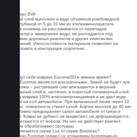
Материал EVA
Верхний слой выполнен в виде объемной ромбовидной
сетки глубиной от 5 до 10 мм из этиленвинилацетата.
Данный полимер не расслаивается от перепадов
температур и замерзания воды, не распадается под
действием дорожных реагентов и других химических
загрязнений. Износостойкость материала позволяет не
использовать в конструкции подпятник.
FAQ
Как ведут себя коврики Euromat3D в зимнее время?
Ковры Euromat являются всесезонными. Зимой не будет луж
под ногами – растаявший снег впитывается в верхний
текстильный слой и, частично, в пористый полимерный слой.
Основа коврика 100% влагонепроницаемая и не дает воде
попасть на пол автомобиля. При включенной печке через 10
- 15 мин. поверхность станет сухой. Бортик высотой до 40 мм
эффективно предохраняет салон автомобиля от грязи и
мусора. Ковры не дубеют, не выцветают, не деформируются
и не трескаются от мороза. На них не действует реагент,
которым обрабатывают тротуары.
Чем отличается серия Lux от серии Business?
На коврах Euromat серии Lux установлен подпятник из