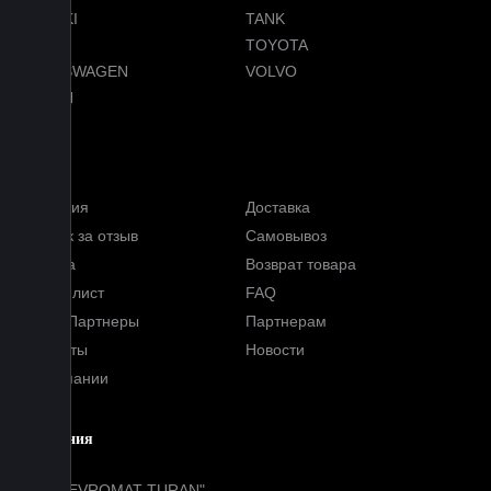
SUZUKI
TANK
TESLA
TOYOTA
VOLKSWAGEN
VOLVO
VOYAH
Услуги
Гарантия
Доставка
Кэшбэк за отзыв
Самовывоз
Оплата
Возврат товара
Прайс-лист
FAQ
Наши Партнеры
Партнерам
Контакты
Новости
О компании
Компания
ООО "EVROMAT TURAN"