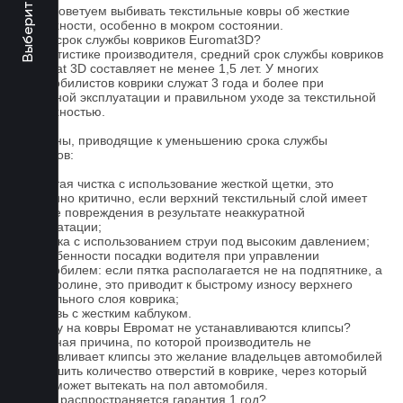
5. Не советуем выбивать текстильные ковры об жесткие
поверхности, особенно в мокром состоянии.
Какой срок службы ковриков Euromat3D?
По статистике производителя, средний срок службы ковриков
Euromat 3D составляет не менее 1,5 лет. У многих
автомобилистов коврики служат 3 года и более при
бережной эксплуатации и правильном уходе за текстильной
поверхностью.
Причины, приводящие к уменьшению срока службы
ковриков:
1. Частая чистка с использование жесткой щетки, это
особенно критично, если верхний текстильный слой имеет
мелкие повреждения в результате неаккуратной
эксплуатации;
2. Мойка с использованием струи под высоким давлением;
3. Особенности посадки водителя при управлении
автомобилем: если пятка располагается не на подпятнике, а
на ковролине, это приводит к быстрому износу верхнего
текстильного слоя коврика;
4. Обувь с жестким каблуком.
Почему на ковры Евромат не устанавливаются клипсы?
Основная причина, по которой производитель не
устанавливает клипсы это желание владельцев автомобилей
уменьшить количество отверстий в коврике, через который
влага может вытекать на пол автомобиля.
На что распространяется гарантия 1 год?