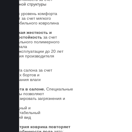
5-слойной структуры
Новый уровень комфорта
для ног за счет мягкого
автомобильного ковролина
Высокая жесткость и
износостойкость
за счет
специального полимерного
материала
Срок эксплуатации до 20 лет
Гарантия производителя
5 лет.
Чистота салона за счет
высоких бортов и
впитывания влаги
Чистота в салоне.
Специальные
выступы позволяют
локализировать загрязнения и
влагу
Солидный и
презентабельный
внешний вид
Геометрия коврика повторяет
все особенности пола
авто: