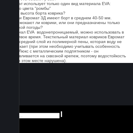
Евромат использует только один вид материала EVA:
черного цвета "ромбы"
Какова высота борта коврика?
Коврики Евромат 3Д имеют борт в среднем 40-50 мм.
Не промокают ли коврики, или они предназначены только
для сухой погоды?
Материал EVA водонепроницаемый, можно использовать в
дождливое время. Текстильный материал ковриков Евромат
имеет средний слой из полимерной пены, которая воду не
пропускает (при этом необходимо учитывать особенность
серии Люкс с металлическим подпятником - он
устанавливается на сквозной крепеж, поэтому водостойкость
ковра в этом месте нарушена).