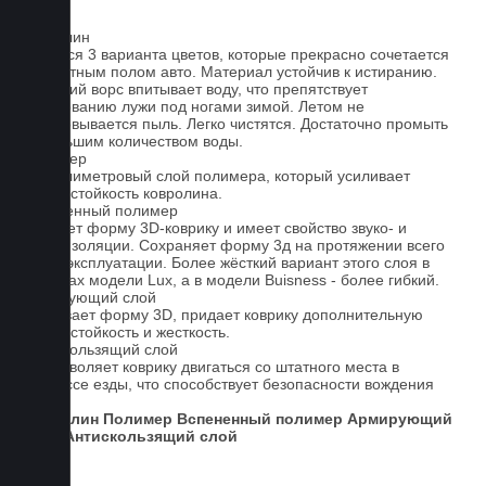
Ковролин
Имеется 3 варианта цветов, которые прекрасно сочетается
со штатным полом авто. Материал устойчив к истиранию.
Короткий ворс впитывает воду, что препятствует
образованию лужи под ногами зимой. Летом не
образовывается пыль. Легко чистятся. Достаточно промыть
небольшим количеством воды.
Полимер
1-миллиметровый слой полимера, который усиливает
износостойкость ковролина.
Вспененный полимер
Придает форму 3D-коврику и имеет свойство звуко- и
теплоизоляции. Сохраняет форму 3д на протяжении всего
срока эксплуатации. Более жёсткий вариант этого слоя в
ковриках модели Lux, а в модели Buisness - более гибкий.
Армирующий слой
Усиливает форму 3D, придает коврику дополнительную
износостойкость и жесткость.
Антискользящий слой
Не позволяет коврику двигаться со штатного места в
процессе езды, что способствует безопасности вождения
авто.
Ковролин
Полимер
Вспененный полимер
Армирующий
слой
Антискользящий слой