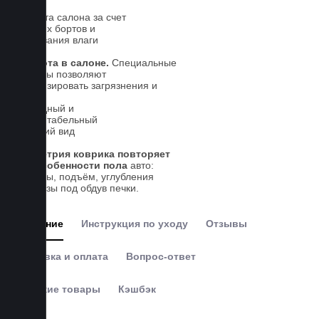
Чистота салона за счет
высоких бортов и
впитывания влаги
Чистота в салоне.
Специальные
выступы позволяют
локализировать загрязнения и
влагу
Солидный и
презентабельный
внешний вид
Геометрия коврика повторяет
все особенности пола
авто:
выступы, подъём, углубления
и вырезы под обдув печки.
Описание
Инструкция по уходу
Отзывы
Доставка и оплата
Вопрос-ответ
Похожие товары
Кэшбэк