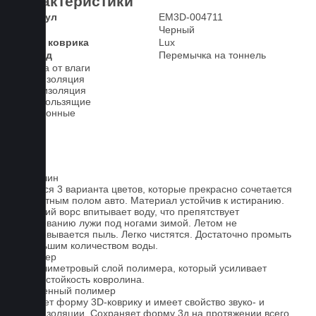
Характеристики
Артикул
EM3D-004711
Цвет
Черный
Класс коврика
Lux
2-й ряд
Перемычка на тоннель
Защита от влаги
Шумоизоляция
Теплоизоляция
Антискользящие
Всесезонные
Ковролин
Имеется 3 варианта цветов, которые прекрасно сочетается
со штатным полом авто. Материал устойчив к истиранию.
Короткий ворс впитывает воду, что препятствует
образованию лужи под ногами зимой. Летом не
образовывается пыль. Легко чистятся. Достаточно промыть
небольшим количеством воды.
Полимер
1-миллиметровый слой полимера, который усиливает
износостойкость ковролина.
Вспененный полимер
Придает форму 3D-коврику и имеет свойство звуко- и
теплоизоляции. Сохраняет форму 3д на протяжении всего