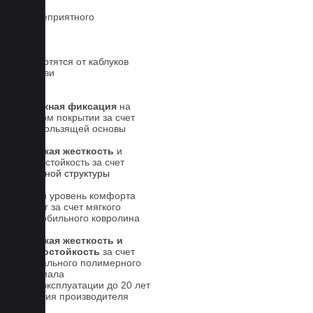
Нет неприятного
запаха
Не портятся от каблуков
на обуви
Надежная фиксация
на
штатном покрытии за счет
антискользящей основы
Высокая жесткость
и
износостойкость за счет
5-слойной структуры
Новый уровень комфорта
для ног за счет мягкого
автомобильного ковролина
Высокая жесткость и
износостойкость
за счет
специального полимерного
материала
Срок эксплуатации до 20 лет
Гарантия производителя
5 лет.