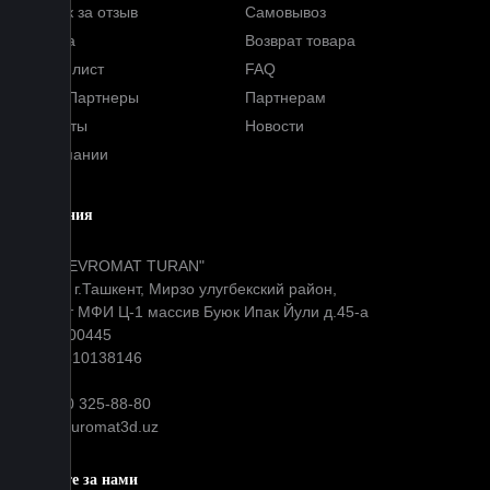
Кэшбэк за отзыв
Самовывоз
Оплата
Возврат товара
Прайс-лист
FAQ
Наши Партнеры
Партнерам
Контакты
Новости
О компании
Компания
ООО "EVROMAT TURAN"
Адрес: г.Ташкент, Мирзо улугбекский район,
Окибат МФИ Ц-1 массив Буюк Ипак Йули д.45-а
МФО: 00445
ИНН: 310138146
+99890 325-88-80
info@euromat3d.uz
Следите за нами