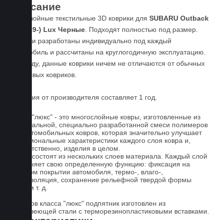
Описание
Пятислойные текстильные 3D коврики для
SUBARU Outback
VI (2019-) Lux Черные
. Подходят полностью под размер.
Коврики разработаны индивидуально под каждый
автомобиль и рассчитаны на круглогодичную эксплуатацию.
По уходу, данные коврики ничем не отличаются от обычных
резиновых ковриков.
Гарантия от производителя составляет 1 год.
Ковры "люкс" - это многослойные ковры, изготовленные из
оригинальной, специально разработанной смеси полимеров
для автомобильных ковров, которая значительно улучшает
функциональные характеристики каждого слоя ковра и,
соответственно, изделия в целом.
Ковры состоят из нескольких слоев материала. Каждый слой
выполняет свою определенную функцию: фиксация на
штатном покрытии автомобиля, термо-, влаго-,
звукоизоляция, сохранение рельефной твердой формы
ковра и т. д.
У ковров класса "люкс" подпятник изготовлен из
нержавеющей стали с терморезинопластиковыми вставками.