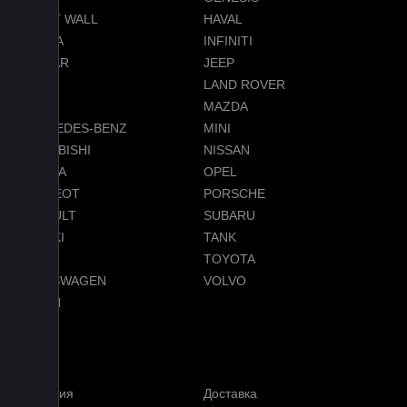
GREAT WALL
HAVAL
HONDA
INFINITI
JAGUAR
JEEP
LADA
LAND ROVER
LEXUS
MAZDA
MERCEDES-BENZ
MINI
MITSUBISHI
NISSAN
OMODA
OPEL
PEUGEOT
PORSCHE
RENAULT
SUBARU
SUZUKI
TANK
TESLA
TOYOTA
VOLKSWAGEN
VOLVO
VOYAH
Услуги
Гарантия
Доставка