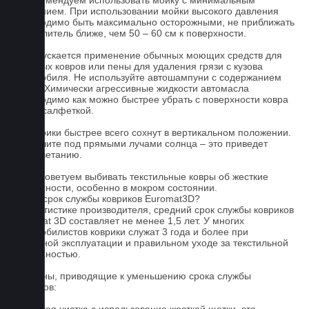
2. Рекомендуем использовать мойку с минимальным
давлением. При использовании мойки высокого давления
необходимо быть максимально осторожными, не приближать
распылитель ближе, чем 50 – 60 см к поверхности.
3. Допускается применение обычных моющих средств для
бытовых ковров или пены для удаления грязи с кузова
автомобиля. Не используйте автошампуни с содержанием
воска! Химически агрессивные жидкости автомасла
необходимо как можно быстрее убрать с поверхности ковра
сухой салфеткой.
4. Коврики быстрее всего сохнут в вертикальном положении.
Не сушите под прямыми лучами солнца – это приведет
к выцветанию.
5. Не советуем выбивать текстильные ковры об жесткие
поверхности, особенно в мокром состоянии.
Какой срок службы ковриков Euromat3D?
По статистике производителя, средний срок службы ковриков
Euromat 3D составляет не менее 1,5 лет. У многих
автомобилистов коврики служат 3 года и более при
бережной эксплуатации и правильном уходе за текстильной
поверхностью.
Причины, приводящие к уменьшению срока службы
ковриков: