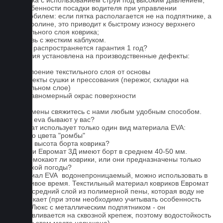
2. Мойка с использованием струи под высоким давлением;
3. Особенности посадки водителя при управлении
автомобилем: если пятка располагается не на подпятнике, а
на ковролине, это приводит к быстрому износу верхнего
текстильного слоя коврика;
4. Обувь с жестким каблуком.
На что распространяется гарантия 1 год?
Гарантия установлена на производственные дефекты:
1. Отслоение текстильного слоя от основы
2. Дефекты сушки и прессования (пережог, складки на
текстильном слое)
3. Неравномерный окрас поверхности
Для замены свяжитесь с нами любым удобным способом.
Серые eva бывают у вас?
Евромат использует только один вид материала EVA:
черного цвета "ромбы"
Какова высота борта коврика?
Коврики Евромат 3Д имеют борт в среднем 40-50 мм.
Не промокают ли коврики, или они предназначены только
для сухой погоды?
Материал EVA водонепроницаемый, можно использовать в
дождливое время. Текстильный материал ковриков Евромат
имеет средний слой из полимерной пены, которая воду не
пропускает (при этом необходимо учитывать особенность
серии Люкс с металлическим подпятником - он
устанавливается на сквозной крепеж, поэтому водостойкость