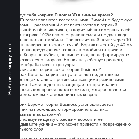
FAQ
Как ведут себя коврики Euromat3D в зимнее время?
Ковры Euromat являются всесезонными. Зимой не будет луж
под ногами – растаявший снег впитывается в верхний
текстильный слой и, частично, в пористый полимерный слой.
Основа коврика 100% влагонепроницаемая и не дает воде
попасть на пол автомобиля. При включенной печке через 10
- 15 мин. поверхность станет сухой. Бортик высотой до 40 мм
Выберите марку авто
эффективно предохраняет салон автомобиля от грязи и
мусора. Ковры не дубеют, не выцветают, не деформируются
и не трескаются от мороза. На них не действует реагент,
которым обрабатывают тротуары.
Чем отличается серия Lux от серии Business?
На коврах Euromat серии Lux установлен подпятник из
нержавеющей стали с противоскользящими резиновыми
вставками. Такой подпятник защищает от протирания
поверхность под правой ногой водителя, которая является
слабым местом всех автомобильных ковров.
На коврик Евромат серии Business устанавливается
подпятник из нескользкого терморезинопластика.
Как ухаживать за коврами?
1.Не используйте щетку с жестким ворсом и не
прикладывайте усилий – это может привести к повреждению
текстильного слоя.