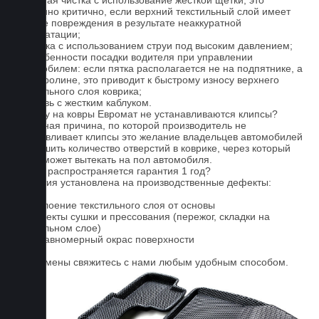
1. Частая чистка с использование жесткой щетки, это
особенно критично, если верхний текстильный слой имеет
мелкие повреждения в результате неаккуратной
эксплуатации;
2. Мойка с использованием струи под высоким давлением;
3. Особенности посадки водителя при управлении
автомобилем: если пятка располагается не на подпятнике, а
на ковролине, это приводит к быстрому износу верхнего
текстильного слоя коврика;
4. Обувь с жестким каблуком.
Почему на ковры Евромат не устанавливаются клипсы?
Основная причина, по которой производитель не
устанавливает клипсы это желание владельцев автомобилей
уменьшить количество отверстий в коврике, через который
влага может вытекать на пол автомобиля.
На что распространяется гарантия 1 год?
Гарантия установлена на производственные дефекты:
1. Отслоение текстильного слоя от основы
2. Дефекты сушки и прессования (пережог, складки на
текстильном слое)
3. Неравномерный окрас поверхности
Для замены свяжитесь с нами любым удобным способом.