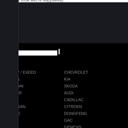
ковра в этом месте нарушена).
CHERY / EXEED
CHEVROLET
RAVON
KIA
HYUNDAI
SKODA
JETOUR
AUDI
BMW
CADILLAC
CHANGAN
CITROEN
DODGE
DONGFENG
FORD
GAC
GEELY
GENESIS