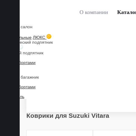
О компании
Катало
Коврики в салон
Главная
Каталог товаров
Коврики для SUZUKI
3D текстильные
ЛЮКС
Металлический подпятник
БИЗНЕС
Резиновый подпятник
3D Eva с бортами
3D Liner
Коврики в багажник
3D Eva с бортами
Марка
3D Текстиль
Коврики для Suzuki Vitara