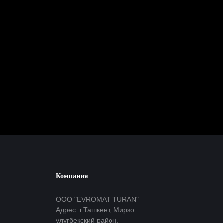
Компания
ООО "EVROMAT TURAN"
Адрес: г.Ташкент, Мирзо
улугбекский район,