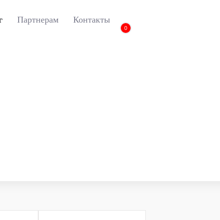
г
Партнерам
Контакты
0
Vitara
Модель
Найт