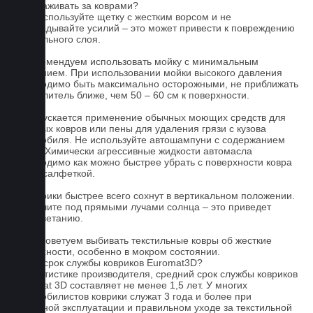
Как ухаживать за коврами?
1.Не используйте щетку с жестким ворсом и не
прикладывайте усилий – это может привести к повреждению
текстильного слоя.
2. Рекомендуем использовать мойку с минимальным
давлением. При использовании мойки высокого давления
необходимо быть максимально осторожными, не приближать
распылитель ближе, чем 50 – 60 см к поверхности.
3. Допускается применение обычных моющих средств для
бытовых ковров или пены для удаления грязи с кузова
автомобиля. Не используйте автошампуни с содержанием
воска! Химически агрессивные жидкости автомасла
необходимо как можно быстрее убрать с поверхности ковра
сухой салфеткой.
4. Коврики быстрее всего сохнут в вертикальном положении.
Не сушите под прямыми лучами солнца – это приведет
к выцветанию.
5. Не советуем выбивать текстильные ковры об жесткие
поверхности, особенно в мокром состоянии.
Какой срок службы ковриков Euromat3D?
По статистике производителя, средний срок службы ковриков
Euromat 3D составляет не менее 1,5 лет. У многих
автомобилистов коврики служат 3 года и более при
бережной эксплуатации и правильном уходе за текстильной