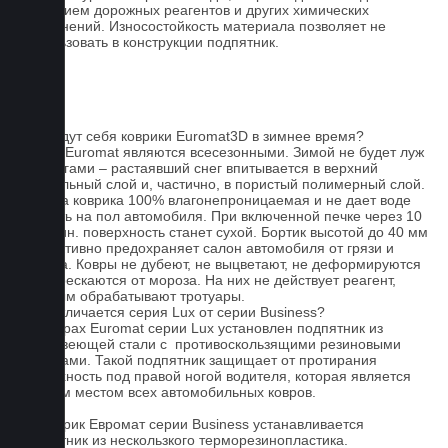
действием дорожных реагентов и других химических
загрязнений. Износостойкость материала позволяет не
использовать в конструкции подпятник.
FAQ
Как ведут себя коврики Euromat3D в зимнее время?
Ковры Euromat являются всесезонными. Зимой не будет луж
под ногами – растаявший снег впитывается в верхний
текстильный слой и, частично, в пористый полимерный слой.
Основа коврика 100% влагонепроницаемая и не дает воде
попасть на пол автомобиля. При включенной печке через 10
- 15 мин. поверхность станет сухой. Бортик высотой до 40 мм
эффективно предохраняет салон автомобиля от грязи и
мусора. Ковры не дубеют, не выцветают, не деформируются
и не трескаются от мороза. На них не действует реагент,
которым обрабатывают тротуары.
Чем отличается серия Lux от серии Business?
На коврах Euromat серии Lux установлен подпятник из
нержавеющей стали с противоскользящими резиновыми
вставками. Такой подпятник защищает от протирания
поверхность под правой ногой водителя, которая является
слабым местом всех автомобильных ковров.
На коврик Евромат серии Business устанавливается
подпятник из нескользкого терморезинопластика.