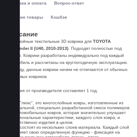
Доставка и оплата
Вопрос-ответ
Похожие товары
Кэшбэк
Описание
Пятислойные текстильные 3D коврики для
TOYOTA
Highlander II (U40, 2010-2013)
. Подходят полностью под
размер. Коврики разработаны индивидуально под каждый
автомобиль и рассчитаны на круглогодичную эксплуатацию.
По уходу, данные коврики ничем не отличаются от обычных
резиновых ковриков.
Гарантия от производителя составляет 1 год.
Ковры "люкс", это многослойные ковры, изготовленные из
оригинальной, специально разработанной смеси полимеров
для автомобильных ковров, которая значительно улучшает
функциональные характеристики, каждого слоя ковра, и
соответственно изделия в целом.
Ковры состоят из нескольких слоев материала. Каждый слой
выполняет свою определенную функцию - фиксация на