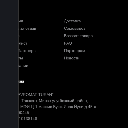
Услуги
Гарантия
Доставка
Кэшбэк за отзыв
Самовывоз
Оплата
Возврат товара
Прайс-лист
FAQ
Наши Партнеры
Партнерам
Контакты
Новости
О компании
Компания
ООО "EVROMAT TURAN"
Адрес: г.Ташкент, Мирзо улугбекский район,
Окибат МФИ Ц-1 массив Буюк Ипак Йули д.45-а
МФО: 00445
ИНН: 310138146