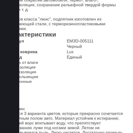
штатном покрытии автомобиля, термо-, влаго-,
звукоизоляция, сохранение рельефной твердой формы
ковра и т. д.
У ковров класса "люкс", подпятник изготовлен из
нержавеющей стали, с терморезинопластиковыми
вставками.
Характеристики
Артикул
EM3D-005111
Цвет
Черный
Класс коврика
Lux
2-й ряд
Единый
Защита от влаги
Шумоизоляция
Теплоизоляция
Антискользящие
Всесезонные
Ковролин
Имеется 3 варианта цветов, которые прекрасно сочетается
со штатным полом авто. Материал устойчив к истиранию.
Короткий ворс впитывает воду, что препятствует
образованию лужи под ногами зимой. Летом не
образовывается пыль. Легко чистятся. Достаточно промыть