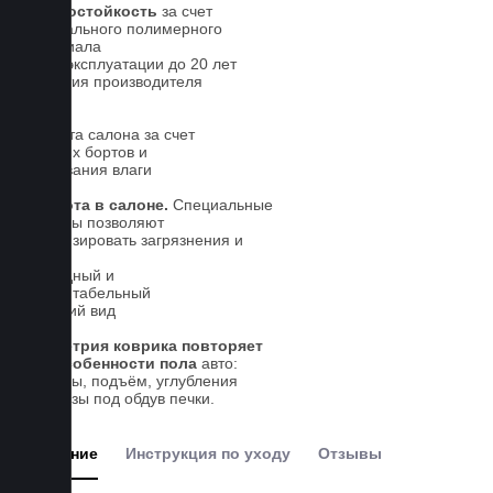
износостойкость
за счет
специального полимерного
материала
Срок эксплуатации до 20 лет
Гарантия производителя
5 лет.
Чистота салона за счет
высоких бортов и
впитывания влаги
Чистота в салоне.
Специальные
выступы позволяют
локализировать загрязнения и
влагу
Солидный и
презентабельный
внешний вид
Геометрия коврика повторяет
все особенности пола
авто:
выступы, подъём, углубления
и вырезы под обдув печки.
Описание
Инструкция по уходу
Отзывы