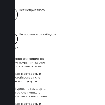
Нет неприятного
запаха
Не портятся от каблуков
на обуви
Надежная фиксация
на
штатном покрытии за счет
антискользящей основы
Высокая жесткость
и
износостойкость за счет
5-слойной структуры
Новый уровень комфорта
для ног за счет мягкого
автомобильного ковролина
Высокая жесткость и