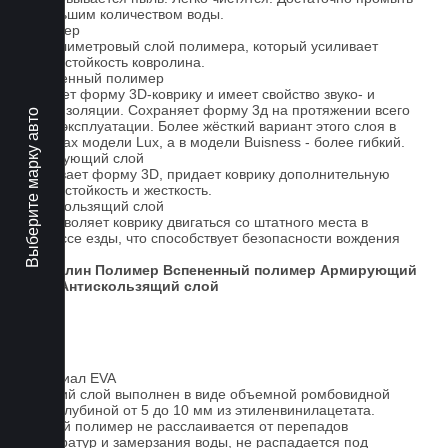
небольшим количеством воды.
Полимер
1-миллиметровый слой полимера, который усиливает
износостойкость ковролина.
Вспененный полимер
Придает форму 3D-коврику и имеет свойство звуко- и
теплоизоляции. Сохраняет форму 3д на протяжении всего
Выберите марку авто
срока эксплуатации. Более жёсткий вариант этого слоя в
ковриках модели Lux, а в модели Buisness - более гибкий.
Армирующий слой
Усиливает форму 3D, придает коврику дополнительную
износостойкость и жесткость.
Антискользящий слой
Не позволяет коврику двигаться со штатного места в
процессе езды, что способствует безопасности вождения
авто.
Ковролин
Полимер
Вспененный полимер
Армирующий
слой
Антискользящий слой
Материал EVA
Верхний слой выполнен в виде объемной ромбовидной
сетки глубиной от 5 до 10 мм из этиленвинилацетата.
Данный полимер не расслаивается от перепадов
температур и замерзания воды, не распадается под