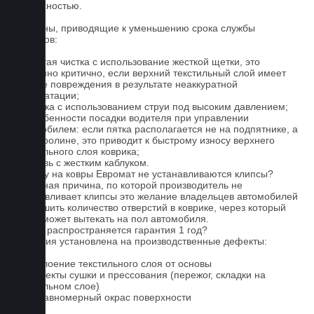
поверхностью.
Причины, приводящие к уменьшению срока службы
ковриков:
1. Частая чистка с использование жесткой щетки, это
особенно критично, если верхний текстильный слой имеет
мелкие повреждения в результате неаккуратной
эксплуатации;
2. Мойка с использованием струи под высоким давлением;
3. Особенности посадки водителя при управлении
автомобилем: если пятка располагается не на подпятнике, а
на ковролине, это приводит к быстрому износу верхнего
текстильного слоя коврика;
4. Обувь с жестким каблуком.
Почему на ковры Евромат не устанавливаются клипсы?
Основная причина, по которой производитель не
устанавливает клипсы это желание владельцев автомобилей
уменьшить количество отверстий в коврике, через который
влага может вытекать на пол автомобиля.
На что распространяется гарантия 1 год?
Гарантия установлена на производственные дефекты:
1. Отслоение текстильного слоя от основы
2. Дефекты сушки и прессования (пережог, складки на
текстильном слое)
3. Неравномерный окрас поверхности