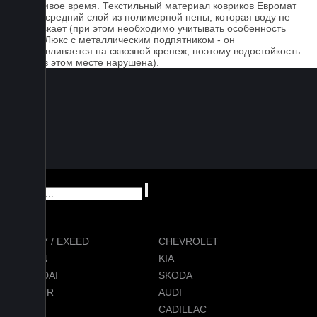
дождливое время. Текстильный материал ковриков Евромат
имеет средний слой из полимерной пены, которая воду не
пропускает (при этом необходимо учитывать особенность
серии Люкс с металлическим подпятником - он
устанавливается на сквозной крепеж, поэтому водостойкость
ковра в этом месте нарушена).
CHERY / EXEED
CHEVROLET
RAVON
KIA
HYUNDAI
SKODA
JETOUR
AUDI
BMW
CADILLAC