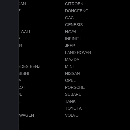
CHANGAN
CITROEN
DODGE
DONGFENG
FORD
GAC
GEELY
GENESIS
GREAT WALL
HAVAL
HONDA
INFINITI
JAGUAR
JEEP
LADA
LAND ROVER
LEXUS
MAZDA
MERCEDES-BENZ
MINI
MITSUBISHI
NISSAN
OMODA
OPEL
PEUGEOT
PORSCHE
RENAULT
SUBARU
SUZUKI
TANK
TESLA
TOYOTA
VOLKSWAGEN
VOLVO
VOYAH