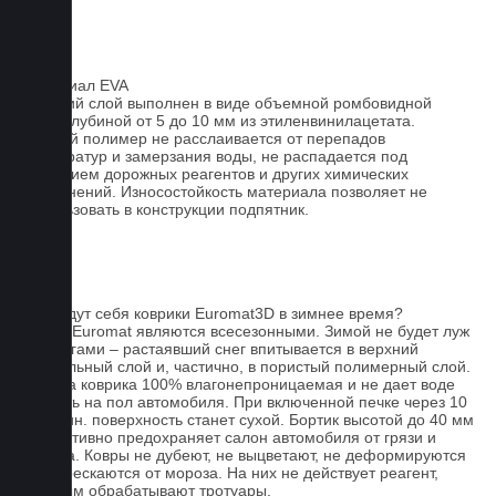
Материал EVA
Верхний слой выполнен в виде объемной ромбовидной
сетки глубиной от 5 до 10 мм из этиленвинилацетата.
Данный полимер не расслаивается от перепадов
температур и замерзания воды, не распадается под
действием дорожных реагентов и других химических
загрязнений. Износостойкость материала позволяет не
использовать в конструкции подпятник.
FAQ
Как ведут себя коврики Euromat3D в зимнее время?
Ковры Euromat являются всесезонными. Зимой не будет луж
под ногами – растаявший снег впитывается в верхний
текстильный слой и, частично, в пористый полимерный слой.
Основа коврика 100% влагонепроницаемая и не дает воде
попасть на пол автомобиля. При включенной печке через 10
- 15 мин. поверхность станет сухой. Бортик высотой до 40 мм
эффективно предохраняет салон автомобиля от грязи и
мусора. Ковры не дубеют, не выцветают, не деформируются
и не трескаются от мороза. На них не действует реагент,
которым обрабатывают тротуары.