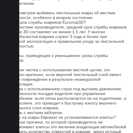
к выцветанию.
5. Не советуем выбивать текстильные ковры об жесткие
поверхности, особенно в мокром состоянии.
Какой срок службы ковриков Euromat3D?
По статистике производителя, средний срок службы ковриков
Euromat 3D составляет не менее 1,5 лет. У многих
автомобилистов коврики служат 3 года и более при
бережной эксплуатации и правильном уходе за текстильной
поверхностью.
Причины, приводящие к уменьшению срока службы
ковриков:
1. Частая чистка с использование жесткой щетки, это
особенно критично, если верхний текстильный слой имеет
мелкие повреждения в результате неаккуратной
эксплуатации;
2. Мойка с использованием струи под высоким давлением;
3. Особенности посадки водителя при управлении
автомобилем: если пятка располагается не на подпятнике, а
на ковролине, это приводит к быстрому износу верхнего
текстильного слоя коврика;
4. Обувь с жестким каблуком.
Почему на ковры Евромат не устанавливаются клипсы?
Основная причина, по которой производитель не
устанавливает клипсы это желание владельцев автомобилей
уменьшить количество отверстий в коврике, через который