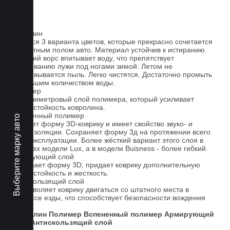
Ковролин
Имеется 3 варианта цветов, которые прекрасно сочетается
со штатным полом авто. Материал устойчив к истиранию.
Короткий ворс впитывает воду, что препятствует
образованию лужи под ногами зимой. Летом не
образовывается пыль. Легко чистятся. Достаточно промыть
небольшим количеством воды.
Полимер
1-миллиметровый слой полимера, который усиливает
износостойкость ковролина.
Вспененный полимер
Выберите марку авто
Придает форму 3D-коврику и имеет свойство звуко- и
теплоизоляции. Сохраняет форму 3д на протяжении всего
срока эксплуатации. Более жёсткий вариант этого слоя в
ковриках модели Lux, а в модели Buisness - более гибкий.
Армирующий слой
Усиливает форму 3D, придает коврику дополнительную
износостойкость и жесткость.
Антискользящий слой
Не позволяет коврику двигаться со штатного места в
процессе езды, что способствует безопасности вождения
авто.
Ковролин
Полимер
Вспененный полимер
Армирующий
слой
Антискользящий слой