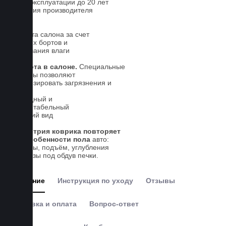
Срок эксплуатации до 20 лет
Гарантия производителя
5 лет.
Чистота салона за счет
высоких бортов и
впитывания влаги
Чистота в салоне.
Специальные
выступы позволяют
локализировать загрязнения и
влагу
Солидный и
презентабельный
внешний вид
Геометрия коврика повторяет
все особенности пола
авто:
выступы, подъём, углубления
и вырезы под обдув печки.
Описание
Инструкция по уходу
Отзывы
Доставка и оплата
Вопрос-ответ