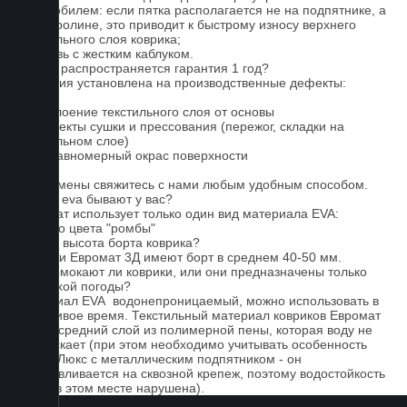
автомобилем: если пятка располагается не на подпятнике, а
на ковролине, это приводит к быстрому износу верхнего
текстильного слоя коврика;
4. Обувь с жестким каблуком.
На что распространяется гарантия 1 год?
Гарантия установлена на производственные дефекты:
1. Отслоение текстильного слоя от основы
2. Дефекты сушки и прессования (пережог, складки на
текстильном слое)
3. Неравномерный окрас поверхности
Для замены свяжитесь с нами любым удобным способом.
Серые eva бывают у вас?
Евромат использует только один вид материала EVA:
черного цвета "ромбы"
Какова высота борта коврика?
Коврики Евромат 3Д имеют борт в среднем 40-50 мм.
Не промокают ли коврики, или они предназначены только
для сухой погоды?
Материал EVA водонепроницаемый, можно использовать в
дождливое время. Текстильный материал ковриков Евромат
имеет средний слой из полимерной пены, которая воду не
пропускает (при этом необходимо учитывать особенность
серии Люкс с металлическим подпятником - он
устанавливается на сквозной крепеж, поэтому водостойкость
ковра в этом месте нарушена).