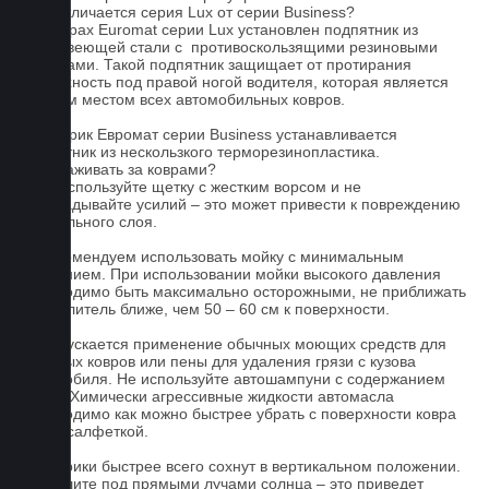
Чем отличается серия Lux от серии Business?
На коврах Euromat серии Lux установлен подпятник из
нержавеющей стали с противоскользящими резиновыми
вставками. Такой подпятник защищает от протирания
поверхность под правой ногой водителя, которая является
слабым местом всех автомобильных ковров.
На коврик Евромат серии Business устанавливается
подпятник из нескользкого терморезинопластика.
Как ухаживать за коврами?
1.Не используйте щетку с жестким ворсом и не
прикладывайте усилий – это может привести к повреждению
текстильного слоя.
2. Рекомендуем использовать мойку с минимальным
давлением. При использовании мойки высокого давления
необходимо быть максимально осторожными, не приближать
распылитель ближе, чем 50 – 60 см к поверхности.
3. Допускается применение обычных моющих средств для
бытовых ковров или пены для удаления грязи с кузова
автомобиля. Не используйте автошампуни с содержанием
воска! Химически агрессивные жидкости автомасла
необходимо как можно быстрее убрать с поверхности ковра
сухой салфеткой.
4. Коврики быстрее всего сохнут в вертикальном положении.
Не сушите под прямыми лучами солнца – это приведет