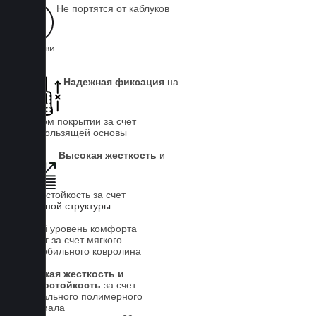
Не портятся от каблуков
на обуви
Надежная фиксация
на
штатном покрытии за счет
антискользящей основы
Высокая жесткость
и
износостойкость за счет
5-слойной структуры
Новый уровень комфорта
для ног за счет мягкого
автомобильного ковролина
Высокая жесткость и
износостойкость
за счет
специального полимерного
материала