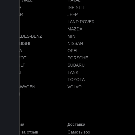
GREAT WALL
HAVAL
HONDA
INFINITI
JAGUAR
JEEP
LADA
LAND ROVER
LEXUS
MAZDA
MERCEDES-BENZ
MINI
MITSUBISHI
NISSAN
OMODA
OPEL
PEUGEOT
PORSCHE
RENAULT
SUBARU
SUZUKI
TANK
TESLA
TOYOTA
VOLKSWAGEN
VOLVO
VOYAH
Услуги
Гарантия
Доставка
Кэшбэк за отзыв
Самовывоз