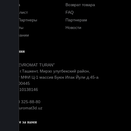
Оплата
Возврат товара
Прайс-лист
FAQ
Наши Партнеры
Партнерам
Контакты
Новости
О компании
Компания
ООО "EVROMAT TURAN"
Адрес: г.Ташкент, Мирзо улугбекский район,
Окибат МФИ Ц-1 массив Буюк Ипак Йули д.45-а
МФО: 00445
ИНН: 310138146
+99890 325-88-80
info@euromat3d.uz
Следите за нами