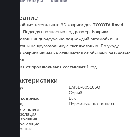
Похожие товары
Кэшбэк
Описание
Пятислойные текстильные 3D коврики для
TOYOTA Rav 4
(2019-)
. Подходят полностью под размер. Коврики
разработаны индивидуально под каждый автомобиль и
рассчитаны на круглогодичную эксплуатацию. По уходу,
данные коврики ничем не отличаются от обычных резиновых
ковриков.
Гарантия от производителя составляет 1 год.
Характеристики
Артикул
EM3D-005105G
Цвет
Серый
Класс коврика
Lux
2-й ряд
Перемычка на тоннель
Защита от влаги
Шумоизоляция
Теплоизоляция
Антискользящие
Всесезонные