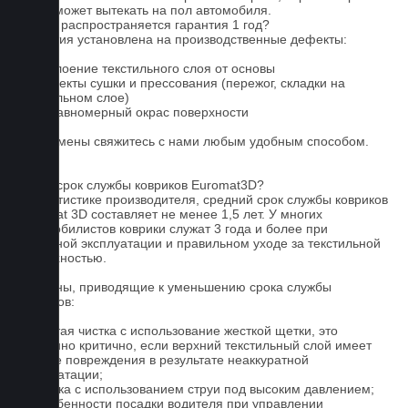
влага может вытекать на пол автомобиля.
На что распространяется гарантия 1 год?
Гарантия установлена на производственные дефекты:
1. Отслоение текстильного слоя от основы
2. Дефекты сушки и прессования (пережог, складки на
текстильном слое)
3. Неравномерный окрас поверхности
Для замены свяжитесь с нами любым удобным способом.
FAQ
Какой срок службы ковриков Euromat3D?
По статистике производителя, средний срок службы ковриков
Euromat 3D составляет не менее 1,5 лет. У многих
автомобилистов коврики служат 3 года и более при
бережной эксплуатации и правильном уходе за текстильной
поверхностью.
Причины, приводящие к уменьшению срока службы
ковриков:
1. Частая чистка с использование жесткой щетки, это
особенно критично, если верхний текстильный слой имеет
мелкие повреждения в результате неаккуратной
эксплуатации;
2. Мойка с использованием струи под высоким давлением;
3. Особенности посадки водителя при управлении