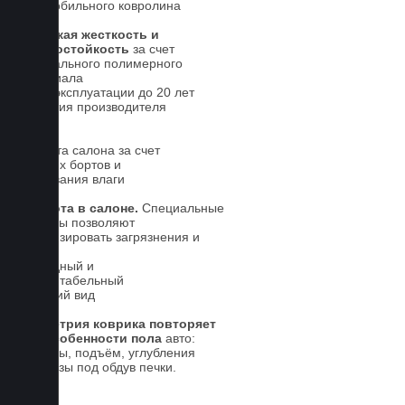
автомобильного ковролина
Высокая жесткость и
износостойкость
за счет
специального полимерного
материала
Срок эксплуатации до 20 лет
Гарантия производителя
5 лет.
Чистота салона за счет
высоких бортов и
впитывания влаги
Чистота в салоне.
Специальные
выступы позволяют
локализировать загрязнения и
влагу
Солидный и
презентабельный
внешний вид
Геометрия коврика повторяет
все особенности пола
авто:
выступы, подъём, углубления
и вырезы под обдув печки.