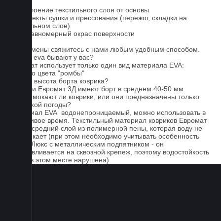
1. Отслоение текстильного слоя от основы
2. Дефекты сушки и прессования (пережог, складки на
текстильном слое)
3. Неравномерный окрас поверхности
Для замены свяжитесь с нами любым удобным способом.
Серые eva бывают у вас?
Евромат использует только один вид материала EVA:
черного цвета "ромбы"
Какова высота борта коврика?
Коврики Евромат 3Д имеют борт в среднем 40-50 мм.
Не промокают ли коврики, или они предназначены только
для сухой погоды?
Материал EVA водонепроницаемый, можно использовать в
дождливое время. Текстильный материал ковриков Евромат
имеет средний слой из полимерной пены, которая воду не
пропускает (при этом необходимо учитывать особенность
серии Люкс с металлическим подпятником - он
устанавливается на сквозной крепеж, поэтому водостойкость
ковра в этом месте нарушена).