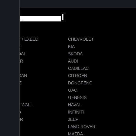
CHERY / EXEED
CHEVROLET
RAVON
KIA
HYUNDAI
SKODA
JETOUR
AUDI
BMW
CADILLAC
CHANGAN
CITROEN
DODGE
DONGFENG
FORD
GAC
GEELY
GENESIS
GREAT WALL
HAVAL
HONDA
INFINITI
JAGUAR
JEEP
LADA
LAND ROVER
LEXUS
MAZDA