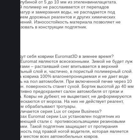
сетки глубиной от 5 до 10 мм из этиленвинилацетата.
Данный полимер не расслаивается от перепадов
температур и замерзания воды, не распадается под
действием дорожных реагентов и других химических
загрязнений. Износостойкость материала позволяет не
использовать в конструкции подпятник.
FAQ
Как ведут себя коврики Euromat3D в зимнее время?
Ковры Euromat являются всесезонными. Зимой не будет луж
под ногами – растаявший снег впитывается в верхний
текстильный слой и, частично, в пористый полимерный слой.
Основа коврика 100% влагонепроницаемая и не дает воде
попасть на пол автомобиля. При включенной печке через 10
- 15 мин. поверхность станет сухой. Бортик высотой до 40 мм
эффективно предохраняет салон автомобиля от грязи и
мусора. Ковры не дубеют, не выцветают, не деформируются
и не трескаются от мороза. На них не действует реагент,
которым обрабатывают тротуары.
Чем отличается серия Lux от серии Business?
На коврах Euromat серии Lux установлен подпятник из
нержавеющей стали с противоскользящими резиновыми
вставками. Такой подпятник защищает от протирания
поверхность под правой ногой водителя, которая является
слабым местом всех автомобильных ковров.