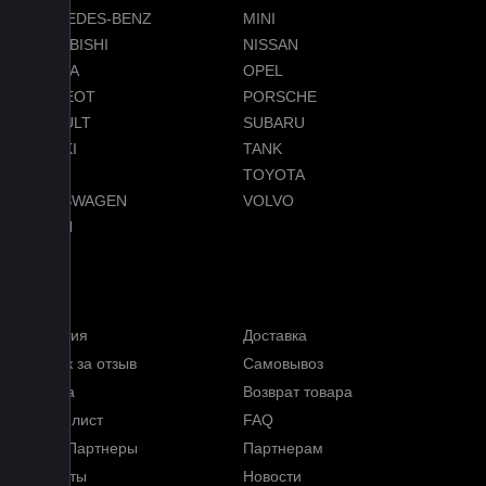
MERCEDES-BENZ
MINI
MITSUBISHI
NISSAN
OMODA
OPEL
PEUGEOT
PORSCHE
RENAULT
SUBARU
SUZUKI
TANK
TESLA
TOYOTA
VOLKSWAGEN
VOLVO
VOYAH
Услуги
Гарантия
Доставка
Кэшбэк за отзыв
Самовывоз
Оплата
Возврат товара
Прайс-лист
FAQ
Наши Партнеры
Партнерам
Контакты
Новости