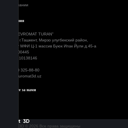
О компании
Компания
ООО "EVROMAT TURAN"
Адрес: г.Ташкент, Мирзо улугбекский район,
Окибат МФИ Ц-1 массив Буюк Ипак Йули д.45-а
МФО: 00445
ИНН: 310138146
+99890 325-88-80
info@euromat3d.uz
Следите за нами
Euromat | 3D © 2026 Все права защищены