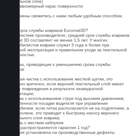
текстильном слое)
3. Неравномерный окрас поверхности
Для замены свяжитесь с нами любым удобным способом.
FAQ
Какой срок службы ковриков Euromat3D?
По статистике производителя, средний срок службы ковриков
Euromat 3D составляет не менее 1,5 лет. У многих
автомобилистов коврики служат 3 года и более при
бережной эксплуатации и правильном уходе за текстильной
поверхностью.
Причины, приводящие к уменьшению срока службы
ковриков:
1. Частая чистка с использование жесткой щетки, это
особенно критично, если верхний текстильный слой имеет
мелкие повреждения в результате неаккуратной
эксплуатации;
2. Мойка с использованием струи под высоким давлением;
3. Особенности посадки водителя при управлении
автомобилем: если пятка располагается не на подпятнике, а
на ковролине, это приводит к быстрому износу верхнего
текстильного слоя коврика;
4. Обувь с жестким каблуком.
На что распространяется гарантия 1 год?
Гарантия установлена на производственные дефекты: