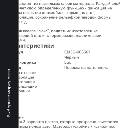
Ковры состоят из нескольких слоев материала. Каждый слой
выполняет свою определенную функцию - фиксация на
штатном покрытии автомобиля, термо-, влаго-,
звукоизоляция, сохранение рельефной твердой формы
ковра и т. д.
У ковров класса "люкс", подпятник изготовлен из
нержавеющей стали, с терморезинопластиковыми
вставками.
Характеристики
Артикул
EM3D-005507
Цвет
Черный
Класс коврика
Lux
2-й ряд
Перемычка на тоннель
Выберите марку авто
Защита от влаги
Шумоизоляция
Теплоизоляция
Антискользящие
Всесезонные
Ковролин
Имеется 3 варианта цветов, которые прекрасно сочетается
со штатным полом авто. Материал устойчив к истиранию.