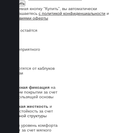
Нажимая кнопку “Купить”, вы автоматически
соглашаетесь
с политикой конфиденциальности
и
условиями оферты
Обувь остаётся
чистой
Нет неприятного
запаха
Не портятся от каблуков
на обуви
Надежная фиксация
на
штатном покрытии за счет
антискользящей основы
Высокая жесткость
и
износостойкость за счет
5-слойной структуры
Новый уровень комфорта
для ног за счет мягкого