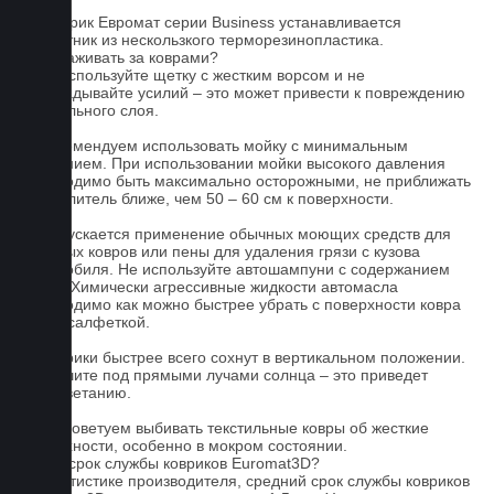
На коврик Евромат серии Business устанавливается
подпятник из нескользкого терморезинопластика.
Как ухаживать за коврами?
1.Не используйте щетку с жестким ворсом и не
прикладывайте усилий – это может привести к повреждению
текстильного слоя.
2. Рекомендуем использовать мойку с минимальным
давлением. При использовании мойки высокого давления
необходимо быть максимально осторожными, не приближать
распылитель ближе, чем 50 – 60 см к поверхности.
3. Допускается применение обычных моющих средств для
бытовых ковров или пены для удаления грязи с кузова
автомобиля. Не используйте автошампуни с содержанием
воска! Химически агрессивные жидкости автомасла
необходимо как можно быстрее убрать с поверхности ковра
сухой салфеткой.
4. Коврики быстрее всего сохнут в вертикальном положении.
Не сушите под прямыми лучами солнца – это приведет
к выцветанию.
5. Не советуем выбивать текстильные ковры об жесткие
поверхности, особенно в мокром состоянии.
Какой срок службы ковриков Euromat3D?
По статистике производителя, средний срок службы ковриков