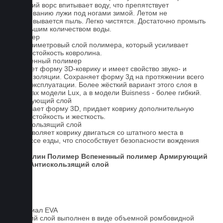
Короткий ворс впитывает воду, что препятствует
образованию лужи под ногами зимой. Летом не
образовывается пыль. Легко чистятся. Достаточно промыть
небольшим количеством воды.
Полимер
1-миллиметровый слой полимера, который усиливает
износостойкость ковролина.
Вспененный полимер
Придает форму 3D-коврику и имеет свойство звуко- и
теплоизоляции. Сохраняет форму 3д на протяжении всего
срока эксплуатации. Более жёсткий вариант этого слоя в
ковриках модели Lux, а в модели Buisness - более гибкий.
Армирующий слой
Усиливает форму 3D, придает коврику дополнительную
износостойкость и жесткость.
Антискользящий слой
Не позволяет коврику двигаться со штатного места в
процессе езды, что способствует безопасности вождения
авто.
Ковролин
Полимер
Вспененный полимер
Армирующий
слой
Антискользящий слой
Материал EVA
Верхний слой выполнен в виде объемной ромбовидной