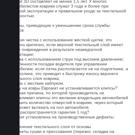
Euromat 3D составляет не менее 1,5 лет. У многих
автомобилистов коврики служат 3 года и более при
бережной эксплуатации и правильном уходе за текстильной
поверхностью.
Причины, приводящие к уменьшению срока службы
ковриков:
1. Частая чистка с использование жесткой щетки, это
особенно критично, если верхний текстильный слой имеет
мелкие повреждения в результате неаккуратной
эксплуатации;
2. Мойка с использованием струи под высоким давлением;
3. Особенности посадки водителя при управлении
автомобилем: если пятка располагается не на подпятнике, а
на ковролине, это приводит к быстрому износу верхнего
текстильного слоя коврика;
4. Обувь с жестким каблуком.
Почему на ковры Евромат не устанавливаются клипсы?
Основная причина, по которой производитель не
устанавливает клипсы это желание владельцев автомобилей
уменьшить количество отверстий в коврике, через который
влага может вытекать на пол автомобиля.
На что распространяется гарантия 1 год?
Гарантия установлена на производственные дефекты:
1. Отслоение текстильного слоя от основы
2. Дефекты сушки и прессования (пережог, складки на