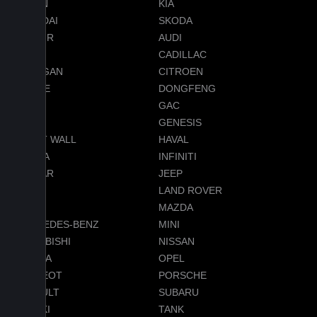
RAVON
KIA
HYUNDAI
SKODA
JETOUR
AUDI
BMW
CADILLAC
CHANGAN
CITROEN
DODGE
DONGFENG
FORD
GAC
GEELY
GENESIS
GREAT WALL
HAVAL
HONDA
INFINITI
JAGUAR
JEEP
LADA
LAND ROVER
LEXUS
MAZDA
MERCEDES-BENZ
MINI
MITSUBISHI
NISSAN
OMODA
OPEL
PEUGEOT
PORSCHE
RENAULT
SUBARU
SUZUKI
TANK