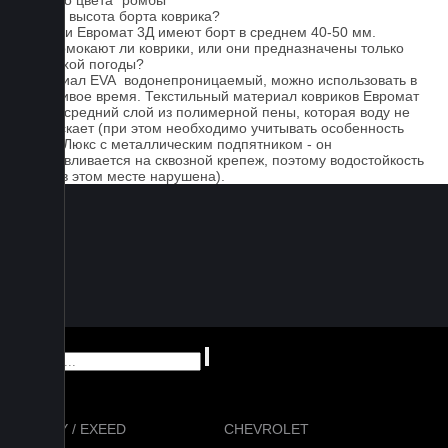
черного цвета "ромбы"
Какова высота борта коврика?
Коврики Евромат 3Д имеют борт в среднем 40-50 мм.
Не промокают ли коврики, или они предназначены только
для сухой погоды?
Материал EVA водонепроницаемый, можно использовать в
дождливое время. Текстильный материал ковриков Евромат
имеет средний слой из полимерной пены, которая воду не
пропускает (при этом необходимо учитывать особенность
серии Люкс с металлическим подпятником - он
устанавливается на сквозной крепеж, поэтому водостойкость
ковра в этом месте нарушена).
CHERY / EXEED
CHEVROLET