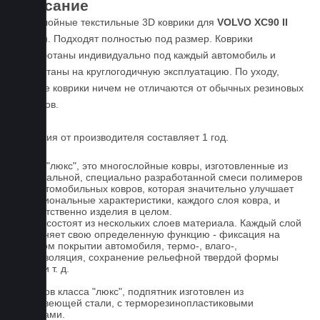
Описание
Пятислойные текстильные 3D коврики для
VOLVO XC90 II
(2015-)
. Подходят полностью под размер. Коврики
разработаны индивидуально под каждый автомобиль и
рассчитаны на круглогодичную эксплуатацию. По уходу,
данные коврики ничем не отличаются от обычных резиновых
ковриков.
Гарантия от производителя составляет 1 год.
Ковры "люкс", это многослойные ковры, изготовленные из
оригинальной, специально разработанной смеси полимеров
для автомобильных ковров, которая значительно улучшает
функциональные характеристики, каждого слоя ковра, и
соответственно изделия в целом.
Ковры состоят из нескольких слоев материала. Каждый слой
выполняет свою определенную функцию - фиксация на
штатном покрытии автомобиля, термо-, влаго-,
звукоизоляция, сохранение рельефной твердой формы
ковра и т. д.
У ковров класса "люкс", подпятник изготовлен из
нержавеющей стали, с терморезинопластиковыми
вставками.