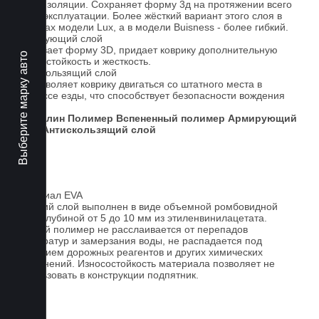
теплоизоляции. Сохраняет форму 3д на протяжении всего
срока эксплуатации. Более жёсткий вариант этого слоя в
ковриках модели Lux, а в модели Buisness - более гибкий.
Армирующий слой
Усиливает форму 3D, придает коврику дополнительную
Выберите марку авто
износостойкость и жесткость.
Антискользящий слой
Не позволяет коврику двигаться со штатного места в
процессе езды, что способствует безопасности вождения
авто.
Ковролин
Полимер
Вспененный полимер
Армирующий
слой
Антискользящий слой
Материал EVA
Верхний слой выполнен в виде объемной ромбовидной
сетки глубиной от 5 до 10 мм из этиленвинилацетата.
Данный полимер не расслаивается от перепадов
температур и замерзания воды, не распадается под
действием дорожных реагентов и других химических
загрязнений. Износостойкость материала позволяет не
использовать в конструкции подпятник.