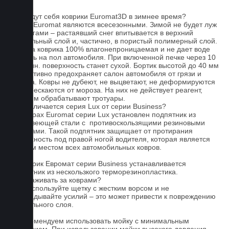
FAQ
Как ведут себя коврики Euromat3D в зимнее время?
Ковры Euromat являются всесезонными. Зимой не будет луж
под ногами – растаявший снег впитывается в верхний
текстильный слой и, частично, в пористый полимерный слой.
Основа коврика 100% влагонепроницаемая и не дает воде
попасть на пол автомобиля. При включенной печке через 10
- 15 мин. поверхность станет сухой. Бортик высотой до 40 мм
эффективно предохраняет салон автомобиля от грязи и
мусора. Ковры не дубеют, не выцветают, не деформируются
и не трескаются от мороза. На них не действует реагент,
которым обрабатывают тротуары.
Чем отличается серия Lux от серии Business?
На коврах Euromat серии Lux установлен подпятник из
нержавеющей стали с противоскользящими резиновыми
вставками. Такой подпятник защищает от протирания
поверхность под правой ногой водителя, которая является
слабым местом всех автомобильных ковров.
На коврик Евромат серии Business устанавливается
подпятник из нескользкого терморезинопластика.
Как ухаживать за коврами?
1.Не используйте щетку с жестким ворсом и не
прикладывайте усилий – это может привести к повреждению
текстильного слоя.
2. Рекомендуем использовать мойку с минимальным