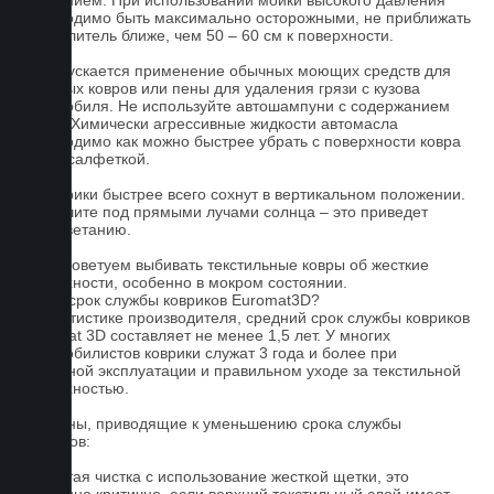
давлением. При использовании мойки высокого давления
необходимо быть максимально осторожными, не приближать
распылитель ближе, чем 50 – 60 см к поверхности.
3. Допускается применение обычных моющих средств для
бытовых ковров или пены для удаления грязи с кузова
автомобиля. Не используйте автошампуни с содержанием
воска! Химически агрессивные жидкости автомасла
необходимо как можно быстрее убрать с поверхности ковра
сухой салфеткой.
4. Коврики быстрее всего сохнут в вертикальном положении.
Не сушите под прямыми лучами солнца – это приведет
к выцветанию.
5. Не советуем выбивать текстильные ковры об жесткие
поверхности, особенно в мокром состоянии.
Какой срок службы ковриков Euromat3D?
По статистике производителя, средний срок службы ковриков
Euromat 3D составляет не менее 1,5 лет. У многих
автомобилистов коврики служат 3 года и более при
бережной эксплуатации и правильном уходе за текстильной
поверхностью.
Причины, приводящие к уменьшению срока службы
ковриков:
1. Частая чистка с использование жесткой щетки, это