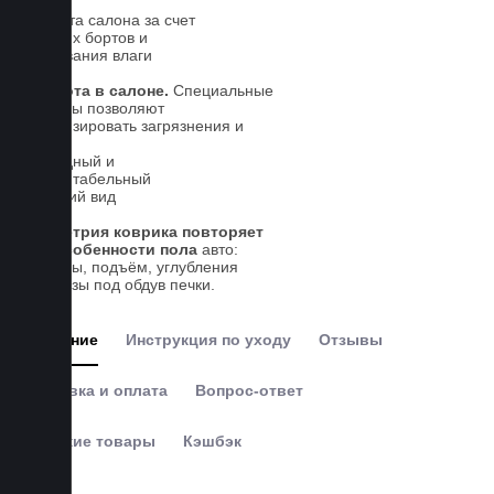
Чистота салона за счет
высоких бортов и
впитывания влаги
Чистота в салоне.
Специальные
выступы позволяют
локализировать загрязнения и
влагу
Солидный и
презентабельный
внешний вид
Геометрия коврика повторяет
все особенности пола
авто:
выступы, подъём, углубления
и вырезы под обдув печки.
Описание
Инструкция по уходу
Отзывы
Доставка и оплата
Вопрос-ответ
Похожие товары
Кэшбэк