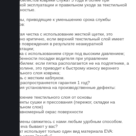
автомобилистов коврики служат 3 года и более при
бережной эксплуатации и правильном уходе за текстильной
поверхностью.
Причины, приводящие к уменьшению срока службы
ковриков:
1. Частая чистка с использование жесткой щетки, это
особенно критично, если верхний текстильный слой имеет
мелкие повреждения в результате неаккуратной
эксплуатации;
2. Мойка с использованием струи под высоким давлением;
3. Особенности посадки водителя при управлении
автомобилем: если пятка располагается не на подпятнике, а
на ковролине, это приводит к быстрому износу верхнего
текстильного слоя коврика;
4. Обувь с жестким каблуком.
На что распространяется гарантия 1 год?
Гарантия установлена на производственные дефекты:
1. Отслоение текстильного слоя от основы
2. Дефекты сушки и прессования (пережог, складки на
текстильном слое)
3. Неравномерный окрас поверхности
Для замены свяжитесь с нами любым удобным способом.
Серые eva бывают у вас?
Евромат использует только один вид материала EVA: