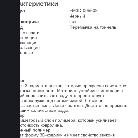
Характеристики
Артикул
EM3D-005509
Цвет
Черный
Класс коврика
Lux
2-й ряд
Перемычка на тоннель
Защита от влаги
Шумоизоляция
Теплоизоляция
Антискользящие
Всесезонные
Ковролин
Имеется 3 варианта цветов, которые прекрасно сочетается
со штатным полом авто. Материал устойчив к истиранию.
Короткий ворс впитывает воду, что препятствует
образованию лужи под ногами зимой. Летом не
образовывается пыль. Легко чистятся. Достаточно промыть
небольшим количеством воды.
Полимер
1-миллиметровый слой полимера, который усиливает
износостойкость ковролина.
Вспененный полимер
Придает форму 3D-коврику и имеет свойство звуко- и