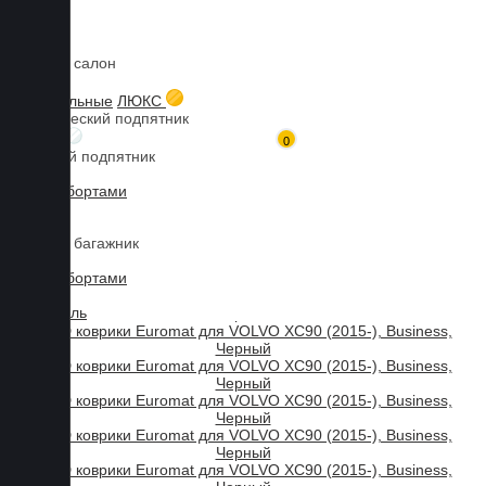
Коврики в салон
Главная
Каталог товаров
Коврики для VOLVO
XC90
3D коврики Euromat для VOLVO XC90 (2015-), Business, Черный
3D текстильные
ЛЮКС
Металлический подпятник
БИЗНЕС
0
Резиновый подпятник
3D Eva с бортами
3D Liner
Коврики в багажник
3D Eva с бортами
3D Текстиль