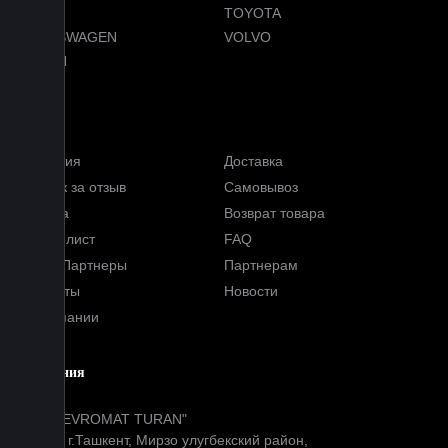
TESLA
TOYOTA
VOLKSWAGEN
VOLVO
VOYAH
Услуги
Гарантия
Доставка
Кэшбэк за отзыв
Самовывоз
Оплата
Возврат товара
Прайс-лист
FAQ
Наши Партнеры
Партнерам
Контакты
Новости
О компании
Компания
ООО "EVROMAT TURAN"
Адрес: г.Ташкент, Мирзо улугбекский район,