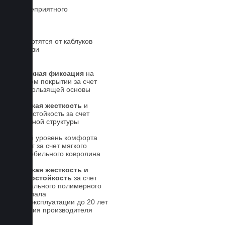
Нет неприятного
запаха
Не портятся от каблуков
на обуви
Надежная фиксация
на
штатном покрытии за счет
антискользящей основы
Высокая жесткость
и
износостойкость за счет
5-слойной структуры
Новый уровень комфорта
для ног за счет мягкого
автомобильного ковролина
Высокая жесткость и
износостойкость
за счет
специального полимерного
материала
Срок эксплуатации до 20 лет
Гарантия производителя
5 лет.