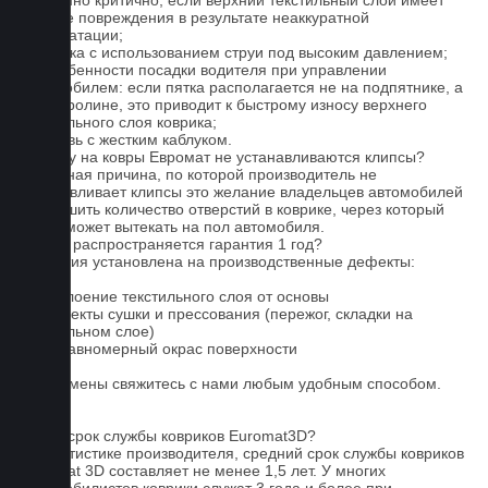
особенно критично, если верхний текстильный слой имеет
мелкие повреждения в результате неаккуратной
эксплуатации;
2. Мойка с использованием струи под высоким давлением;
3. Особенности посадки водителя при управлении
автомобилем: если пятка располагается не на подпятнике, а
на ковролине, это приводит к быстрому износу верхнего
текстильного слоя коврика;
4. Обувь с жестким каблуком.
Почему на ковры Евромат не устанавливаются клипсы?
Основная причина, по которой производитель не
устанавливает клипсы это желание владельцев автомобилей
уменьшить количество отверстий в коврике, через который
влага может вытекать на пол автомобиля.
На что распространяется гарантия 1 год?
Гарантия установлена на производственные дефекты:
1. Отслоение текстильного слоя от основы
2. Дефекты сушки и прессования (пережог, складки на
текстильном слое)
3. Неравномерный окрас поверхности
Для замены свяжитесь с нами любым удобным способом.
FAQ
Какой срок службы ковриков Euromat3D?
По статистике производителя, средний срок службы ковриков
Euromat 3D составляет не менее 1,5 лет. У многих