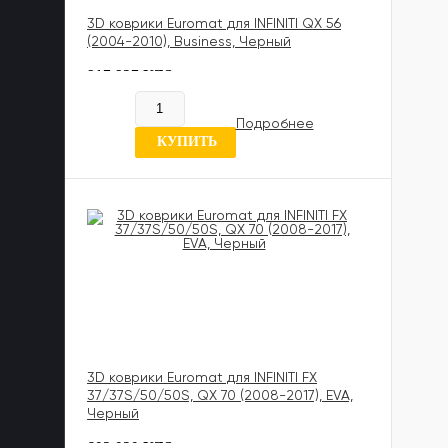
3D коврики Euromat для INFINITI QX 56
(2004-2010), Business, Черный
817 837 UZS
В наличии
Подробнее
5 отзывов
КУПИТЬ
3D коврики Euromat для INFINITI FX
37/37S/50/50S, QX 70 (2008-2017), EVA,
Черный
602 020 UZS