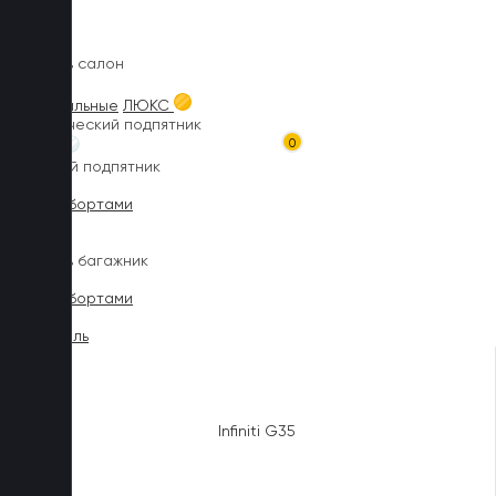
Главная
Каталог товаров
Коврики для INFINITI
Коврики в салон
3D текстильные
ЛЮКС
Металлический подпятник
0
БИЗНЕС
Резиновый подпятник
3D Eva с бортами
3D Liner
Коврики в багажник
3D Eva с бортами
3D Текстиль