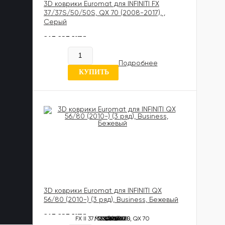
3D коврики Euromat для INFINITI FX
37/37S/50/50S, QX 70 (2008-2017), ,
Серый
817 837 UZS
Нет в наличии
Подробнее
7 отзывов
КУПИТЬ
3D коврики Euromat для INFINITI QX
56/80 (2010-) (3 ряд), Business, Бежевый
817 837 UZS
FX II 37/37S/50/50S, QX 70
M35/37/Q 70
Q 30/QX30
JX/QX 60
QX 56/80
QX 50
QX 55
Q 50
G35