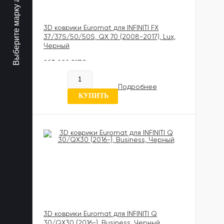
Выберите марку авто
3D коврики Euromat для INFINITI FX
37/37S/50/50S, QX 70 (2008-2017), Lux,
Черный
885 989 UZS
В наличии
Подробнее
7 отзывов
КУПИТЬ
3D коврики Euromat для INFINITI Q
30/QX30 (2016-), Business, Черный