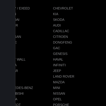
CHERY / EXEED
CHEVROLET
RAVON
KIA
HYUNDAI
SKODA
JETOUR
AUDI
BMW
CADILLAC
CHANGAN
CITROEN
DODGE
DONGFENG
FORD
GAC
GEELY
GENESIS
GREAT WALL
HAVAL
HONDA
INFINITI
JAGUAR
JEEP
LADA
LAND ROVER
LEXUS
MAZDA
MERCEDES-BENZ
MINI
MITSUBISHI
NISSAN
OMODA
OPEL
PEUGEOT
PORSCHE