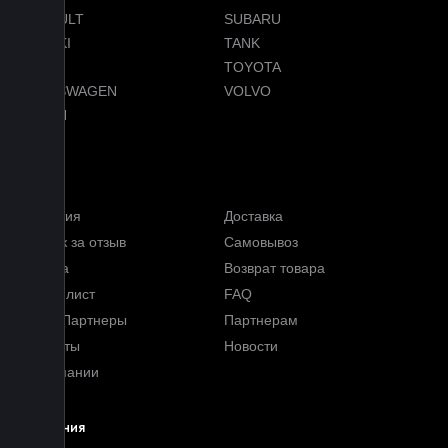
RENAULT
SUBARU
SUZUKI
TANK
TESLA
TOYOTA
VOLKSWAGEN
VOLVO
VOYAH
Услуги
Гарантия
Доставка
Кэшбэк за отзыв
Самовывоз
Оплата
Возврат товара
Прайс-лист
FAQ
Наши Партнеры
Партнерам
Контакты
Новости
О компании
Компания