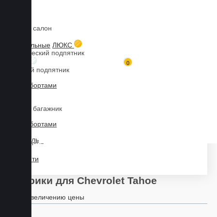
Коврики в салон
Главная
Каталог товаров
Коврики для CHEVROLET
Tahoe
3D текстильные
ЛЮКС
Металлический подпятник
БИЗНЕС
0
Резиновый подпятник
3D Eva с бортами
Марка
3D Liner
Коврики в багажник
3D Eva с бортами
3D Текстиль
Модель
Найти
Коврики для Chevrolet Tahoe
По увеличению цены