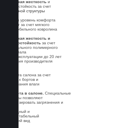
Высокая жесткость
и
износостойкость за счет
5-слойной структуры
Новый уровень комфорта
для ног за счет мягкого
автомобильного ковролина
Высокая жесткость и
износостойкость
за счет
специального полимерного
материала
Срок эксплуатации до 20 лет
Гарантия производителя
5 лет.
Чистота салона за счет
высоких бортов и
впитывания влаги
Чистота в салоне.
Специальные
выступы позволяют
локализировать загрязнения и
влагу
Солидный и
презентабельный
внешний вид