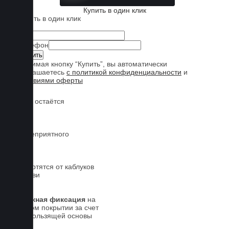
Купить в один клик
Купить в один клик
Имя
Телефон
Нажимая кнопку “Купить”, вы автоматически
соглашаетесь
с политикой конфиденциальности
и
условиями оферты
Обувь остаётся
чистой
Нет неприятного
запаха
Не портятся от каблуков
на обуви
Надежная фиксация
на
штатном покрытии за счет
антискользящей основы