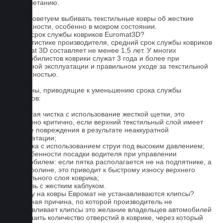
к выцветанию.
5. Не советуем выбивать текстильные ковры об жесткие
поверхности, особенно в мокром состоянии.
Какой срок службы ковриков Euromat3D?
По статистике производителя, средний срок службы ковриков
Euromat 3D составляет не менее 1,5 лет. У многих
автомобилистов коврики служат 3 года и более при
бережной эксплуатации и правильном уходе за текстильной
поверхностью.
Причины, приводящие к уменьшению срока службы
ковриков:
1. Частая чистка с использование жесткой щетки, это
особенно критично, если верхний текстильный слой имеет
мелкие повреждения в результате неаккуратной
эксплуатации;
2. Мойка с использованием струи под высоким давлением;
3. Особенности посадки водителя при управлении
автомобилем: если пятка располагается не на подпятнике, а
на ковролине, это приводит к быстрому износу верхнего
текстильного слоя коврика;
4. Обувь с жестким каблуком.
Почему на ковры Евромат не устанавливаются клипсы?
Основная причина, по которой производитель не
устанавливает клипсы это желание владельцев автомобилей
уменьшить количество отверстий в коврике, через который