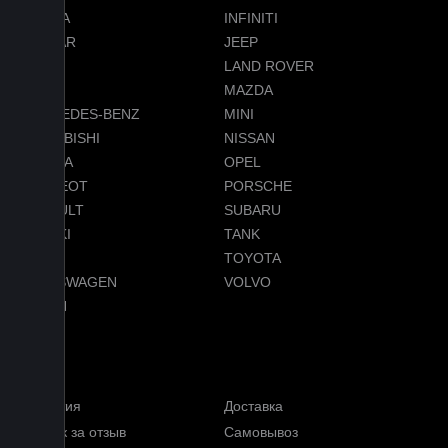
HONDA
INFINITI
JAGUAR
JEEP
LADA
LAND ROVER
LEXUS
MAZDA
MERCEDES-BENZ
MINI
MITSUBISHI
NISSAN
OMODA
OPEL
PEUGEOT
PORSCHE
RENAULT
SUBARU
SUZUKI
TANK
TESLA
TOYOTA
VOLKSWAGEN
VOLVO
VOYAH
Услуги
Гарантия
Доставка
Кэшбэк за отзыв
Самовывоз