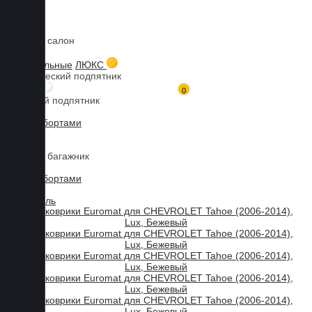
Коврики в салон
Главная
Каталог товаров
Коврики для CHEVROLET
Tahoe
3D коврики Euromat для CHEVROLET Tahoe (2006-2014), Lux,
3D текстильные
ЛЮКС
Бежевый
Металлический подпятник
БИЗНЕС
0
Резиновый подпятник
3D Eva с бортами
3D Liner
Коврики в багажник
3D Eva с бортами
3D Текстиль