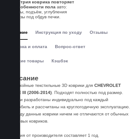
Геометрия коврика повторяет
все особенности пола
авто:
выступы, подъём, углубления
и вырезы под обдув печки.
Описание
Инструкция по уходу
Отзывы
Доставка и оплата
Вопрос-ответ
Похожие товары
Кэшбэк
Описание
Пятислойные текстильные 3D коврики для
CHEVROLET
TAHOE III (2006-2014)
. Подходят полностью под размер.
Коврики разработаны индивидуально под каждый
автомобиль и раcсчитаны на круглогодичную эксплуатацию.
По уходу данные коврики ничем не отличаются от обычных
резиновых ковриков.
Гарантия от производителя составляет 1 год.