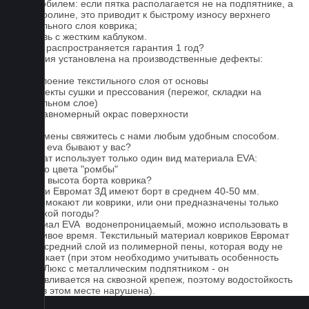
автомобилем: если пятка располагается не на подпятнике, а
на ковролине, это приводит к быстрому износу верхнего
текстильного слоя коврика;
4. Обувь с жестким каблуком.
На что распространяется гарантия 1 год?
Гарантия установлена на производственные дефекты:
1. Отслоение текстильного слоя от основы
2. Дефекты сушки и прессования (пережог, складки на
текстильном слое)
3. Неравномерный окрас поверхности
Для замены свяжитесь с нами любым удобным способом.
Серые eva бывают у вас?
Евромат использует только один вид материала EVA:
черного цвета "ромбы"
Какова высота борта коврика?
Коврики Евромат 3Д имеют борт в среднем 40-50 мм.
Не промокают ли коврики, или они предназначены только
для сухой погоды?
Материал EVA водонепроницаемый, можно использовать в
дождливое время. Текстильный материал ковриков Евромат
имеет средний слой из полимерной пены, которая воду не
пропускает (при этом необходимо учитывать особенность
серии Люкс с металлическим подпятником - он
устанавливается на сквозной крепеж, поэтому водостойкость
ковра в этом месте нарушена).