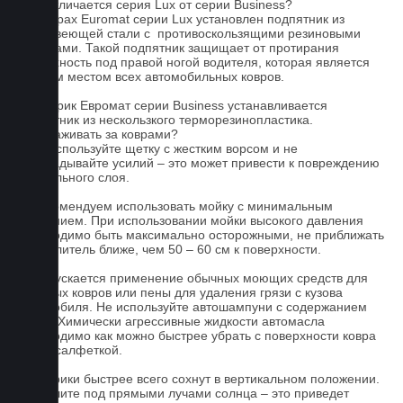
Чем отличается серия Lux от серии Business?
На коврах Euromat серии Lux установлен подпятник из
нержавеющей стали с противоскользящими резиновыми
вставками. Такой подпятник защищает от протирания
поверхность под правой ногой водителя, которая является
слабым местом всех автомобильных ковров.
На коврик Евромат серии Business устанавливается
подпятник из нескользкого терморезинопластика.
Как ухаживать за коврами?
1.Не используйте щетку с жестким ворсом и не
прикладывайте усилий – это может привести к повреждению
текстильного слоя.
2. Рекомендуем использовать мойку с минимальным
давлением. При использовании мойки высокого давления
необходимо быть максимально осторожными, не приближать
распылитель ближе, чем 50 – 60 см к поверхности.
3. Допускается применение обычных моющих средств для
бытовых ковров или пены для удаления грязи с кузова
автомобиля. Не используйте автошампуни с содержанием
воска! Химически агрессивные жидкости автомасла
необходимо как можно быстрее убрать с поверхности ковра
сухой салфеткой.
4. Коврики быстрее всего сохнут в вертикальном положении.
Не сушите под прямыми лучами солнца – это приведет