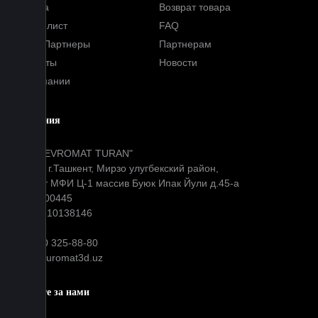
Оплата
Возврат товара
Прайс-лист
FAQ
Наши Партнеры
Партнерам
Контакты
Новости
О компании
Компания
ООО "EVROMAT TURAN"
Адрес: г.Ташкент, Мирзо улугбекский район,
Окибат МФИ Ц-1 массив Буюк Ипак Йули д.45-а
МФО: 00445
ИНН: 310138146
+99890 325-88-80
info@euromat3d.uz
Следите за нами