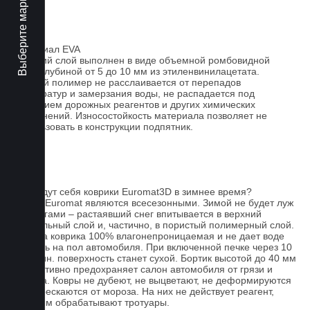
Выберите марку авто
Материал EVA
Верхний слой выполнен в виде объемной ромбовидной
сетки глубиной от 5 до 10 мм из этиленвинилацетата.
Данный полимер не расслаивается от перепадов
температур и замерзания воды, не распадается под
действием дорожных реагентов и других химических
загрязнений. Износостойкость материала позволяет не
использовать в конструкции подпятник.
FAQ
Как ведут себя коврики Euromat3D в зимнее время?
Ковры Euromat являются всесезонными. Зимой не будет луж
под ногами – растаявший снег впитывается в верхний
текстильный слой и, частично, в пористый полимерный слой.
Основа коврика 100% влагонепроницаемая и не дает воде
попасть на пол автомобиля. При включенной печке через 10
- 15 мин. поверхность станет сухой. Бортик высотой до 40 мм
эффективно предохраняет салон автомобиля от грязи и
мусора. Ковры не дубеют, не выцветают, не деформируются
и не трескаются от мороза. На них не действует реагент,
которым обрабатывают тротуары.