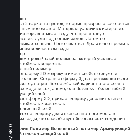
Ковролин
Имеется 3 варианта цветов, которые прекрасно сочетается
со штатным полом авто. Материал устойчив к истиранию.
Короткий ворс впитывает воду, что препятствует
образованию лужи под ногами зимой. Летом не
образовывается пыль. Легко чистятся. Достаточно промыть
небольшим количеством воды.
Полимер
1-миллиметровый слой полимера, который усиливает
износостойкость ковролина.
Вспененный полимер
Придает форму 3D-коврику и имеет свойство звуко- и
теплоизоляции. Сохраняет форму 3д на протяжении всего
срока эксплуатации. Более жёсткий вариант этого слоя в
ковриках модели Lux, а в модели Buisness - более гибкий.
Армирующий слой
Усиливает форму 3D, придает коврику дополнительную
износостойкость и жесткость.
Антискользящий слой
Не позволяет коврику двигаться со штатного места в
процессе езды, что способствует безопасности вождения
авто.
Ковролин
Полимер
Вспененный полимер
Армирующий
слой
Антискользящий слой