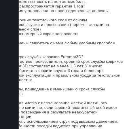
влага может вытекать на пол автомобиля.
На что распространяется гарантия 1 год?
Гарантия установлена на производственные дефекты:
1. Отслоение текстильного слоя от основы
2. Дефекты сушки и прессования (пережог, складки на
текстильном слое)
3. Неравномерный окрас поверхности
Для замены свяжитесь с нами любым удобным способом.
FAQ
Какой срок службы ковриков Euromat3D?
По статистике производителя, средний срок службы ковриков
Euromat 3D составляет не менее 1,5 лет. У многих
автомобилистов коврики служат 3 года и более при
бережной эксплуатации и правильном уходе за текстильной
поверхностью.
Причины, приводящие к уменьшению срока службы
ковриков:
1. Частая чистка с использование жесткой щетки, это
особенно критично, если верхний текстильный слой имеет
мелкие повреждения в результате неаккуратной
эксплуатации;
2. Мойка с использованием струи под высоким давлением;
3. Особенности посадки водителя при управлении