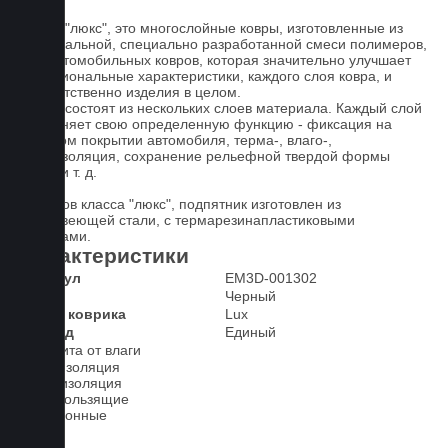
Ковры "люкс", это многослойные ковры, изготовленные из
оригинальной, специально разработанной смеси полимеров,
для автомобильных ковров, которая значительно улучшает
функциональные характеристики, каждого слоя ковра, и
соответственно изделия в целом.
Ковры состоят из нескольких слоев материала. Каждый слой
выполняет свою определенную функцию - фиксация на
штатном покрытии автомобиля, терма-, влаго-,
звукоизоляция, сохранение рельефной твердой формы
ковра и т. д.
У ковров класса "люкс", подпятник изготовлен из
нержавеющей стали, с термарезинапластиковыми
вставками.
Характеристики
Артикул
EM3D-001302
Цвет
Черный
Класс коврика
Lux
2-й ряд
Единый
Защита от влаги
Шумоизоляция
Теплоизоляция
Антискользящие
Всесезонные