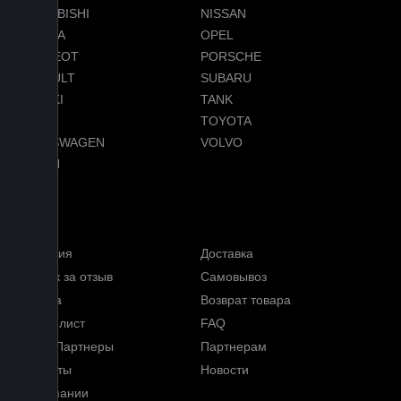
MITSUBISHI
NISSAN
OMODA
OPEL
PEUGEOT
PORSCHE
RENAULT
SUBARU
SUZUKI
TANK
TESLA
TOYOTA
VOLKSWAGEN
VOLVO
VOYAH
Услуги
Гарантия
Доставка
Кэшбэк за отзыв
Самовывоз
Оплата
Возврат товара
Прайс-лист
FAQ
Наши Партнеры
Партнерам
Контакты
Новости
О компании