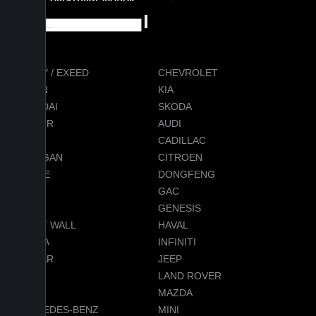
ОБРАТНЫЙ ЗВОНОК
CHERY / EXEED
CHEVROLET
RAVON
KIA
HYUNDAI
SKODA
JETOUR
AUDI
BMW
CADILLAC
CHANGAN
CITROEN
DODGE
DONGFENG
FORD
GAC
GEELY
GENESIS
GREAT WALL
HAVAL
HONDA
INFINITI
JAGUAR
JEEP
LADA
LAND ROVER
LEXUS
MAZDA
MERCEDES-BENZ
MINI