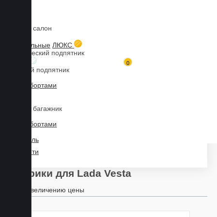
Коврики в салон
Главная
Каталог товаров
Коврики для LADA
Vesta
3D текстильные
ЛЮКС
Металлический подпятник
БИЗНЕС
0
Резиновый подпятник
3D Eva с бортами
Марка
3D Liner
Коврики в багажник
3D Eva с бортами
Модель
3D Текстиль
Найти
Коврики для Lada Vesta
По увеличению цены